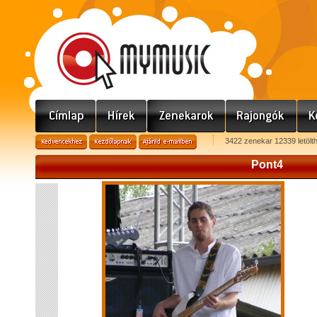
3422 zenekar 12339 letölt
Pont4