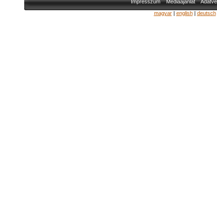
Impresszum
Médiaajánlat
Adatvé
magyar
|
english
|
deutsch