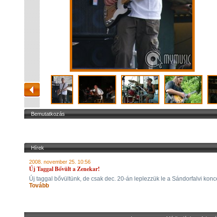
Bemutatkozás
Hírek
2008. november 25. 10:56
Új Taggal Bővült a Zenekar!
Új taggal bővültünk, de csak dec. 20-án leplezzük le a Sándorfalvi konc
Tovább