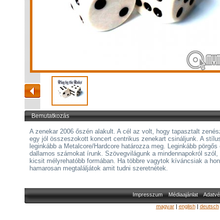
Bemutatkozás
A zenekar 2006 őszén alakult. A cél az volt, hogy tapasztalt zené
egy jól összeszokott koncert centrikus zenekart csináljunk. A stíl
leginkább a Metalcore/Hardcore határozza meg. Leginkább pörgős
dallamos számokat írunk. Szövegvilágunk a mindennapokról szól,
kicsit mélyrehatóbb formában. Ha többre vagytok kíváncsiak a ho
hamarosan megtaláljátok amit tudni szeretnétek.
Impresszum
Médiaajánlat
Adatvé
magyar
|
english
|
deutsch