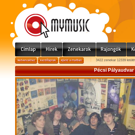
3422 zenekar 12339 letölt
Pécsi Pályaudvar