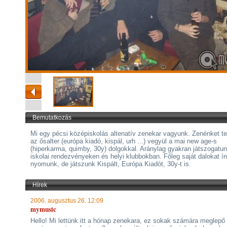
Bemutatkozás
Mi egy pécsi középiskolás altenatív zenekar vagyunk. Zenénket te
az ősalter (európa kiadó, kispál, urh ...) vegyül a mai new age-s
(hiperkarma, quimby, 30y) dolgokkal. Aránylag gyakran játszogatu
iskolai rendezvényeken és helyi klubbokban. Főleg saját dalokat í
nyomunk, de játszunk Kispált, Európa Kiadót, 30y-t is.
Hírek
2006. augusztus 26. 12:09
mymusic
Hello! Mi lettünk itt a hónap zenekara, ez sokak számára meglepő 