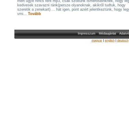
mert ugye nincs fent mp3, csak szóltunk ismerőseinknek, hogy le
kedvesek szavazni ránk(persze olyanoknak, akikről tudtuk, hogy
szeretik a zenekart) ... hát igen, pont azért jelentkeztünk, hogy le
vmi...
Tovább
Impresszum
Médiaajánlat
Adatvé
magyar
|
english
|
deutsch