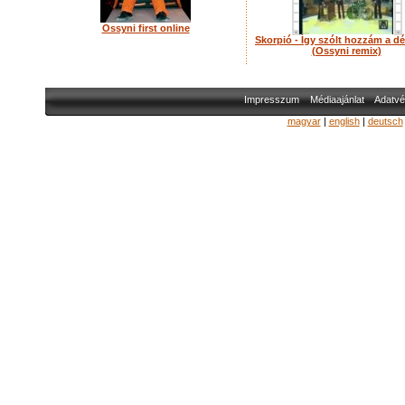
Ossyni first online
Skorpió - Így szólt hozzám a 
(Ossyni remix)
Impresszum
Médiaajánlat
Adatvé
magyar
|
english
|
deutsch