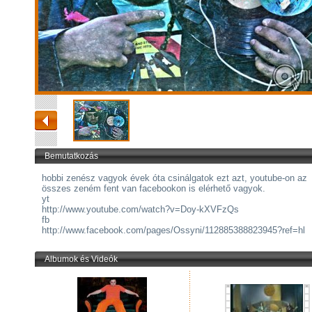
Bemutatkozás
hobbi zenész vagyok évek óta csinálgatok ezt azt, youtube-on az
összes zeném fent van facebookon is elérhető vagyok.
yt
http://www.youtube.com/watch?v=Doy-kXVFzQs
fb
http://www.facebook.com/pages/Ossyni/112885388823945?ref=hl
Albumok és Videók