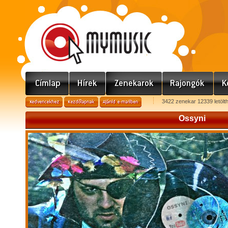
3422 zenekar 12339 letölt
Ossyni