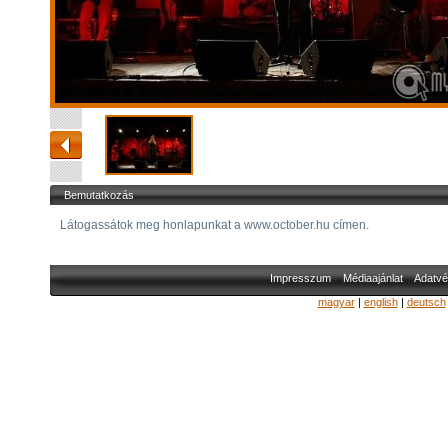
Bemutatkozás
Látogassátok meg honlapunkat a www.october.hu címen.
Impresszum
Médiaajánlat
Adatvé
magyar
|
english
|
deutsch