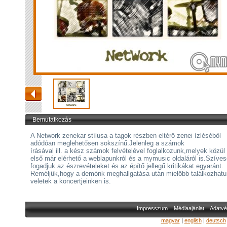
Bemutatkozás
A Network zenekar stílusa a tagok részben eltérő zenei ízléséből
adódóan meglehetősen sokszínű.Jelenleg a számok
írásával ill. a kész számok felvételével foglalkozunk,melyek közül
első már elérhető a weblapunkról és a mymusic oldaláról is.Szíve
fogadjuk az észrevételeket és az építő jellegű kritikákat egyaránt.
Reméljük,hogy a demónk meghallgatása után mielőbb találkozhat
veletek a koncertjeinken is.
Impresszum
Médiaajánlat
Adatvé
magyar
|
english
|
deutsch