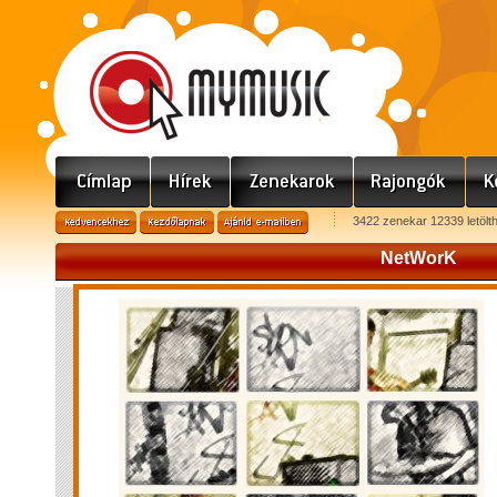
3422 zenekar 12339 letölt
NetWorK