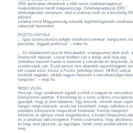
2005 áprilisában elindultunk a több neves médiatámogatóval
megrendezésre került magyarországi „Tehetségvadászat 2005.”
tehetségkutató versenyen, ahol a szakmai zsűri és a közönség 55
pályázó
zenekar közül Magyarország második legtehetségesebb zenekará
választott bennünket.
POZITIV KRITIKA
„...Igazi dzsesszkonzis polgári souldiszkó-zenekar: hangszeres tu
precizitás, higgadt profizmus” – index.hu
„...Az előadásmód laza és felszabadult, a hangszeres játék profi, 
énekesnők bájosak, szóval rendben van a dolog, akár még egy
Unitedhez hasonló karrier is kinézhet a srácoknak és lányoknak, h
szerencséjük van. Ezzel persze nem akarnánk egyenlőségjelet ten
két csapat közé, hiszen a Pozitív (jelenlegi néven: NEBO) sokkal
kevésbé negédes, inkább nagyon helyesen a táncolhatóságra hely
hangsúlyt.” – origo.hu
NEBO VILÁG
Hisszük, hogy zenekarunk egyedi színfolt a magyar és nemzetköz
könnyűzenei palettán. A közönség és a zenei szakma visszajelzés
igazolják, hogy jó úton haladunk. Úgy érezzük, sikerült olyan saját
hangon megszólalnunk, amely bár közérthető, mégis nélkülözi a m
populáris könnyűzene megszokott fordulatait. Komoly hangsúlyt
fektetünk az igényes zenei megoldásokra, a kiváló hangszeres ját
és a tartalmas dalszövegekre. Fontos számunkra, hogy alkothass
és hogy amit játszunk, az egységes, kerek zenei produkcióként sz
meg.