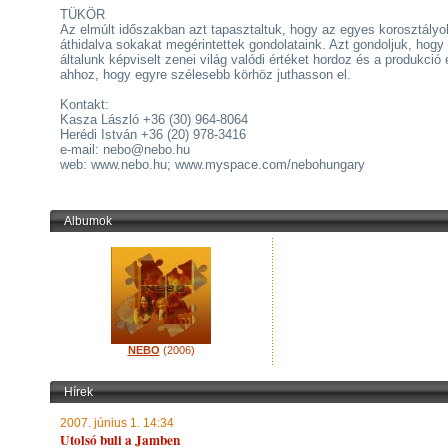
TÜKÖR
Az elmúlt időszakban azt tapasztaltuk, hogy az egyes korosztályo
áthidalva sokakat megérintettek gondolataink. Azt gondoljuk, hogy
általunk képviselt zenei világ valódi értéket hordoz és a produkció 
ahhoz, hogy egyre szélesebb körhöz juthasson el.
Kontakt:
Kasza László +36 (30) 964-8064
Herédi István +36 (20) 978-3416
e-mail: nebo@nebo.hu
web: www.nebo.hu; www.myspace.com/nebohungary
Albumok
NEBO
(2006)
Hírek
2007. június 1. 14:34
Utolsó buli a Jamben