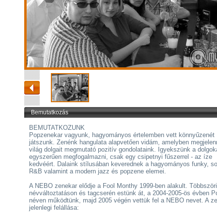
Bemutatkozás
BEMUTATKOZUNK
Popzenekar vagyunk, hagyományos értelemben vett könnyűzenét
játszunk. Zenénk hangulata alapvetően vidám, amelyben megjelen
világ dolgait megmutató pozitív gondolataink. Igyekszünk a dolgok
egyszerűen megfogalmazni, csak egy csipetnyi fűszerrel - az íze
kedvéért. Dalaink stílusában keverednek a hagyományos funky, so
R&B valamint a modern jazz és popzene elemei.
A NEBO zenekar elődje a Fool Monthy 1999-ben alakult. Többszöri
névváltoztatáson és tagcserén estünk át, a 2004-2005-ös évben Po
néven működtünk, majd 2005 végén vettük fel a NEBO nevet. A z
jelenlegi felállása: