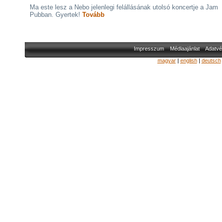
Ma este lesz a Nebo jelenlegi felállásának utolsó koncertje a Jam
Pubban. Gyertek!
Tovább
Impresszum
Médiaajánlat
Adatvé
magyar
|
english
|
deutsch