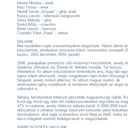
Henter Mónika – ének
Rezi Tímea – ének
Herédi István „Sztyepi” – gitár, ének
Kasza László – billentyűs hangszerek
Veres Mátyás – gitár
Borkó Attila – szaxofon
Miele László – basszus
Csendes Péter „Pepe” – dobok
DALAINK
Már kezdetben saját szerzeményeken dolgoztunk. Három demó an
készítettünk, amelyeken összesen kilenc szerzemény szerepelt (
tavasz, 2001 december, 2004. január).
2006. januárjában promóciós célú kislemezt készítettünk, amely öt
tartalmaz (Álmokon túl, Ébredj fel, Néhány mondat, Túl hosszú,
Hóledérke). Az album készítésekor törekedtünk arra, hogy bár eg
egész képet alkossunk, mégis megjelenjen rajta miden stílusjegy 
hangulat, amely minket jellemez. Az album magyar nyelvű, de
amennyiben igény mutatkozik rá rövidesen elkészétjük az angol n
változatot is.
Néhány felvételünket többször játszották magyarországi rádiók. E
kívül egy közel egy órás élő stúdió-koncertünket rögzítette az mag
ATV tv-csatorna, amely többször adásba került. A 2000-2006 közti
időszakban a zenekar mintegy kilencven koncertet adott klubokban
fesztiválokon, ahol saját számainkon kívül főleg az R&B, funky és 
disco világából merített feldolgozások is megszólalnak.
AMIRE BÜSZKÉK VAGYUNK