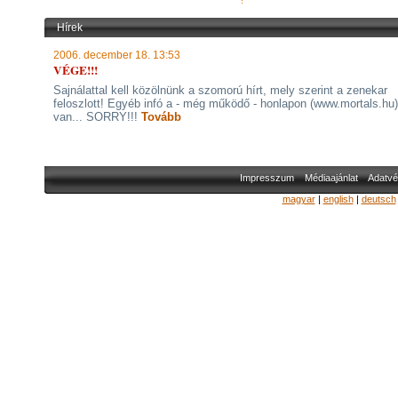
Hírek
2006. december 18. 13:53
VÉGE!!!
Sajnálattal kell közölnünk a szomorú hírt, mely szerint a zenekar
feloszlott! Egyéb infó a - még működő - honlapon (www.mortals.hu
van... SORRY!!!
Tovább
Impresszum
Médiaajánlat
Adatvé
magyar
|
english
|
deutsch