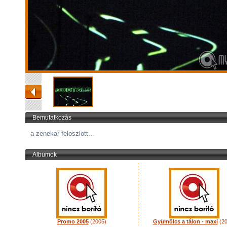
Bemutatkozás
a zenekar feloszlott...
Albumok
Promo 2005
(2005)
Gyümölcs a tálon - maxi
(20