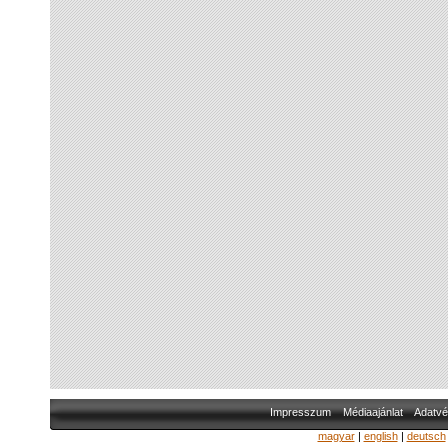
Impresszum
Médiaajánlat
Adatvé
magyar
|
english
|
deutsch