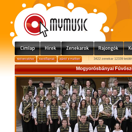
3422 zenekar 12339 letölt
Mogyorósbányai Fúvósz