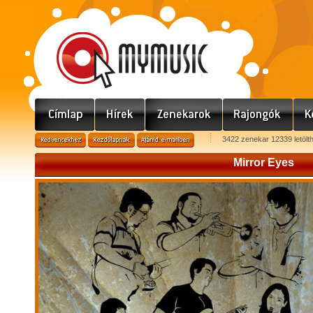
3422 zenekar 12339 letölt
Mirror Eyes