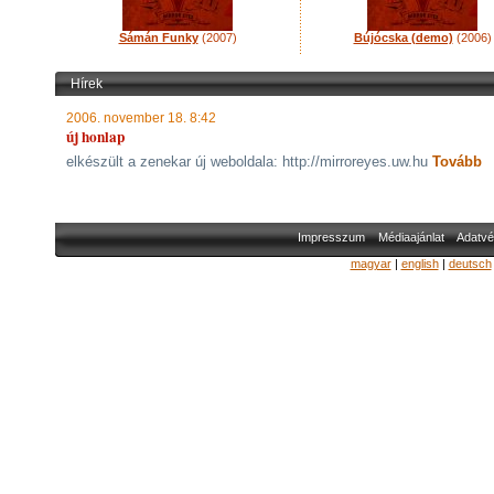
Sámán Funky
(2007)
Bújócska (demo)
(2006)
Hírek
2006. november 18. 8:42
új honlap
elkészült a zenekar új weboldala: http://mirroreyes.uw.hu
Tovább
Impresszum
Médiaajánlat
Adatvé
magyar
|
english
|
deutsch