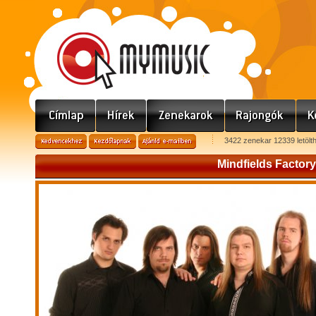
3422 zenekar 12339 letölt
Mindfields Factory