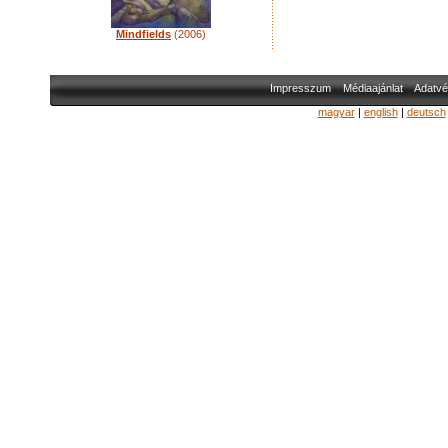
Mindfields
(2006)
Impresszum
Médiaajánlat
Adatvé
magyar
|
english
|
deutsch