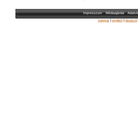
Impresszum
Médiaajánlat
Adatvé
magyar
|
english
|
deutsch