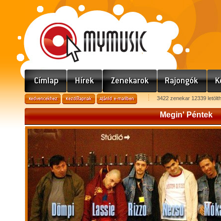
3422 zenekar 12339 letölt
Megin' Péntek