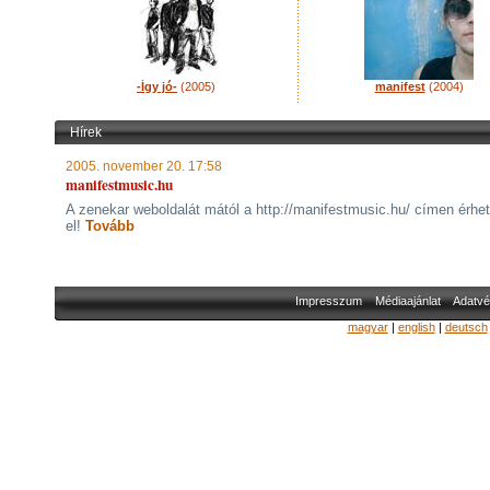
-Így jó-
(2005)
manifest
(2004)
Hírek
2005. november 20. 17:58
manifestmusic.hu
A zenekar weboldalát mától a http://manifestmusic.hu/ címen érhet
el!
Tovább
Impresszum
Médiaajánlat
Adatvé
magyar
|
english
|
deutsch