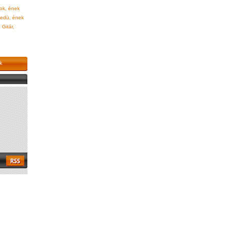
rok, ének
edü, ének
»
Gitár,
k