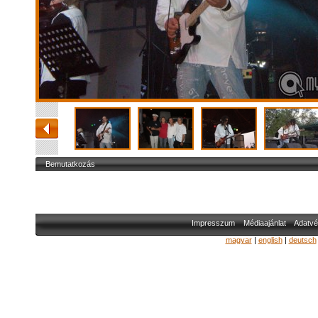
Bemutatkozás
Impresszum
Médiaajánlat
Adatvé
magyar
|
english
|
deutsch