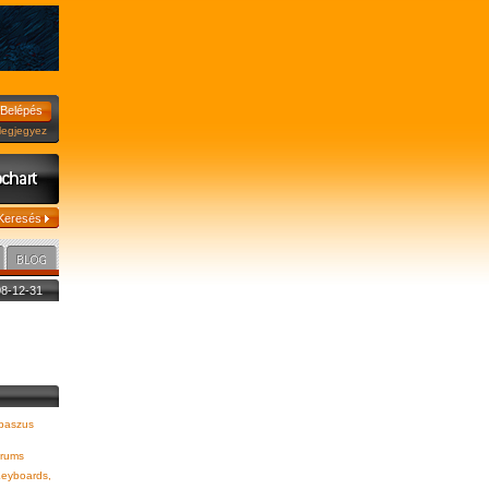
jegyez
008-12-31
baszus
rums
eyboards,