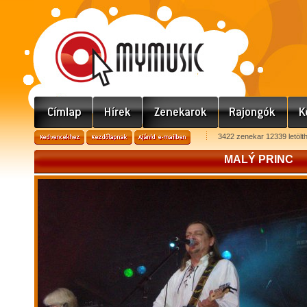
3422 zenekar 12339 letölt
MALÝ PRINC