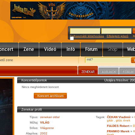
Felhasználó létrehozása
Elfelejtett jelszó
Meg
hető zene
Koncertidőpontok
Utoljára frissítve: 2
Nincs meghirdetett koncert
Zenekar profil
Típus:
zenekari oldal
Tagok:
ČEKAN Vladimír
»
gitár , gitár, ének
Műfaj:
VILÁG
FöLDES Robert
»
D
Stílus:
Világzene
FRANKO Marek
»
K
Alapítva:
2002
ének