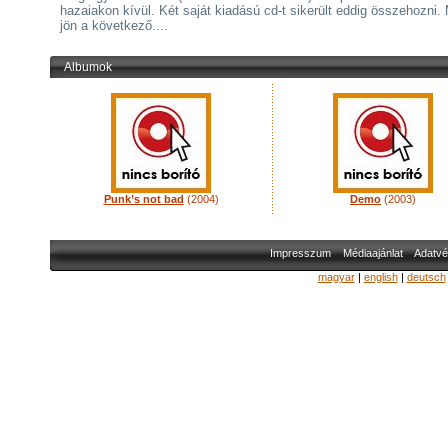
hazaiakon kívül. Két saját kiadású cd-t sikerült eddig összehozni.
jön a következő....
Albumok
Punk’s not bad
(2004)
Demo
(2003)
Impresszum
Médiaajánlat
Adatvé
magyar
|
english
|
deutsch