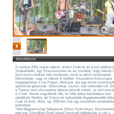
Bemutatkozás
A zenekar 2002 nyarán alakult, amikor Zsolti és én (Levi) találkozt
Szejkefürdőn, egy Picsa koncerten és azt mondtuk, hogy nekünk i
ilyen fasza zenekart kell csinálnunk, mivel az előző zezekarjaink
felbomlottak, vagy mi váltunk ki belőlük. Visszatérve Kolozsvárra
megalapítottuk a Los Pogost, Mishuval, akit egy közös ismerősün
ajánlott be gitárosnak. Dobosokkal, viszont, már nehezebb volt. El
a Trauma nevű ska-zenekar dobosa játszott velünk, az első konce
is ő volt. Hamar megváltunk tőle, és több dobos kipróbálása utan
rátaláltukk Norbira, aki Kolozsvár legfiatalabb (legigéretesebb) dob
Csak 16 éves. Most, így 2005-ben már egy összeérett zenekarkén
működünk.
Több Magyarországi fellépésünk (Utazó Punkcirkusz, Rockmaraton
meg egy Szlovákiai (Punk Island Fesztivál) fellépésünk is volt a