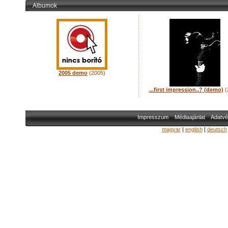
Albumok
2005 demo
(2005)
...first impression..? (demo)
(
Impresszum
Médiaajánlat
Adatvé
magyar
|
english
|
deutsch