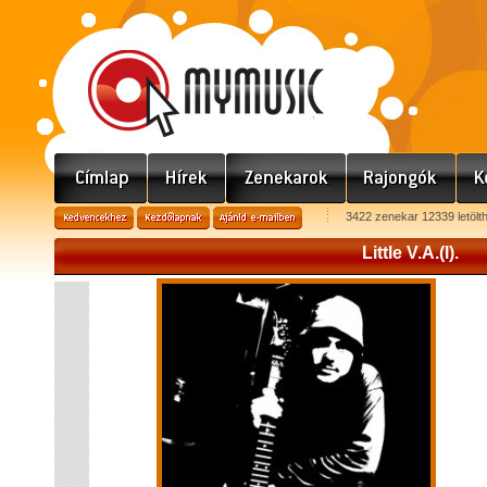
3422 zenekar 12339 letölt
Little V.A.(l).