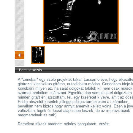
Bemutatkozás
A "zenekar" egy szóló projektet takar. Lassan 6 éve, hogy elkezd
gitározni klasszikus gitáron, autodidakta módon. Gondoltam ideje 
kipróbálni milyen az, ha saját dolgokat találok ki, nem csak mások
számait próbálom eljátszani. Egyelöre dob sample-kkel dolgoztam
minden gitárt én játszottam, fel, egy kíséretet kívéve, amit az öcs
Eddig abszolút kísérleti jelleggel dolgoztam ezeken a számokon,
bevallom nem biztos hogy annyit amenyit kellett volna. Ezen a jö
változtatni fogok és kicsit alaposabb leszek, de az improvizációk
megmaradnak az tuti:)
Remélem sikerül átadnom néhány hangulatott, érzést