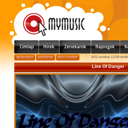
3422 zenekar 12339 letölt
Line Of Danger