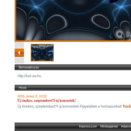
Bemutatkozás
http://lod.uw.hu
Hírek
2005. június 8. 10:52
Új énekes, szeptembert?l új koncertek!
Új énekes, szeptembert?l új koncertek! Figyeljétek a honlapunkat!
Tová
Impresszum
Médiaajánlat
Adatvé