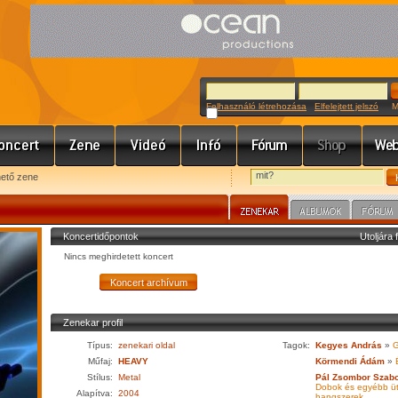
Felhasználó létrehozása
Elfelejtett jelszó
Meg
hető zene
Koncertidőpontok
Utoljára 
Nincs meghirdetett koncert
Zenekar profil
Típus:
zenekari oldal
Tagok:
Kegyes András
»
G
Műfaj:
HEAVY
Körmendi Ádám
»
Stílus:
Metal
Pál Zsombor Szab
Dobok és egyébb ü
Alapítva:
2004
hangszerek