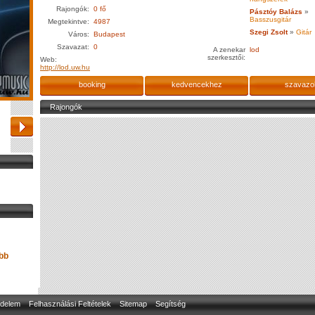
Rajongók:
0 fő
Pásztóy Balázs
»
Basszusgitár
Megtekintve:
4987
Szegi Zsolt
»
Gitár
Város:
Budapest
Szavazat:
0
A zenekar
lod
szerkesztői:
Web:
http://lod.uw.hu
booking
kedvencekhez
szavazo
Rajongók
bb
delem
Felhasználási Feltételek
Sitemap
Segítség