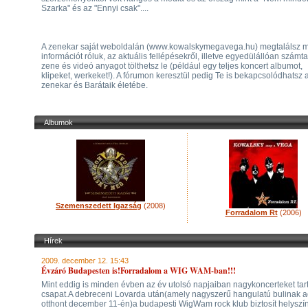
Szarka" és az "Ennyi csak"....
A zenekar saját weboldalán (www.kowalskymegavega.hu) megtalálsz 
információt róluk, az aktuális fellépésekről, illetve egyedülállóan számt
zene és videó anyagot tölthetsz le (például egy teljes koncert albumot,
klipeket, werkeket!). A fórumon keresztül pedig Te is bekapcsolódhatsz 
zenekar és Barátaik életébe.
Albumok
Szemenszedett Igazság
(2008)
Forradalom Rt
(2006)
Hírek
2009. december 12. 15:43
Évzáró Budapesten is!Forradalom a WIG WAM-ban!!!
Mint eddig is minden évben az év utolsó napjaiban nagykoncerteket tart
csapat.A debreceni Lovarda után(amely nagyszerű hangulatú bulinak a
otthont december 11-én)a budapesti WigWam rock klub biztosít helyszín