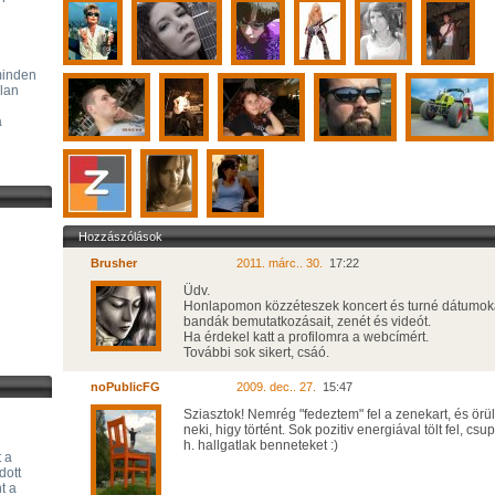
minden
alan
a
Hozzászólások
Brusher
2011. márc.. 30.
17:22
Üdv.
Honlapomon közzéteszek koncert és turné dátumok
bandák bemutatkozásait, zenét és videót.
Ha érdekel katt a profilomra a webcímért.
További sok sikert, csáó.
noPublicFG
2009. dec.. 27.
15:47
Sziasztok! Nemrég "fedeztem" fel a zenekart, és örü
neki, higy történt. Sok pozitiv energiával tölt fel, csu
h. hallgatlak benneteket :)
 a
dott
t a