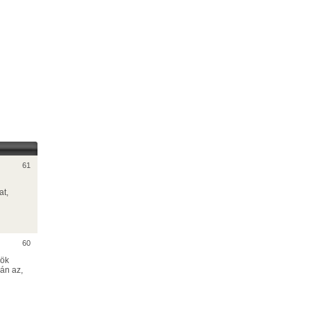
61
at,
60
lök
pán az,