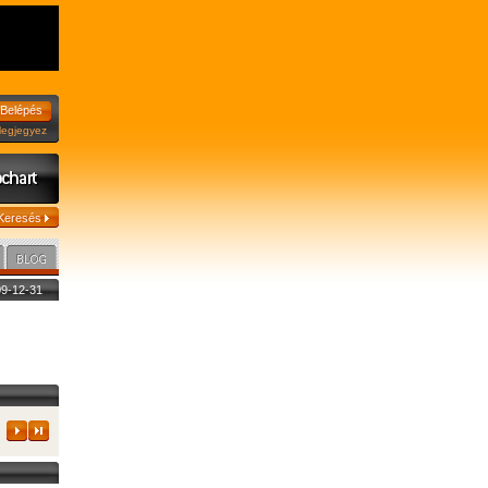
jegyez
009-12-31