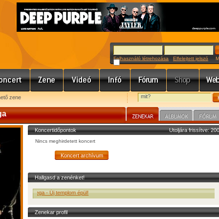
Felhasználó létrehozása
Elfelejtett jelszó
Meg
hető zene
ga
Koncertidőpontok
Utoljára frissítve: 2
Nincs meghirdetett koncert
Hallgasd a zenénket!
 meg a Vega - Új templom épül!
Zenekar profil