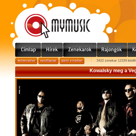
3422 zenekar 12339 letölt
Kowalsky meg a Ve
Kowalsky