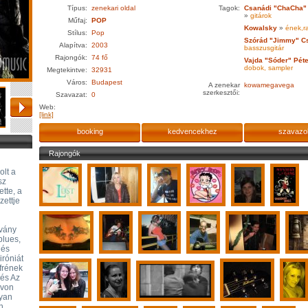
Típus:
zenekari oldal
Tagok:
Csanádi "ChaCha" 
»
gitárok
Műfaj:
POP
Kowalsky
»
ének,r
Stílus:
Pop
Szórád "Jimmy" C
Alapítva:
2003
basszusgitár
Rajongók:
74 fő
Vajda "Sóder" Péte
dobok, sampler
Megtekintve:
32931
Város:
Budapest
A zenekar
kowamegavega
szerkesztői:
Szavazat:
0
Web:
[link]
booking
kedvencekhez
szavazo
Rajongók
olt a
sz
ette, a
zettje
ivány
blues,
 és
iróniát
frének
 és Az
ovon
lyan
n