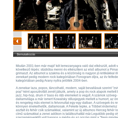
Bemutatkozás
Miután 2001-ben már majd' két lemezanyagra való dal elkészült, adott v
következő lépés: stúdióba menni és elkészíteni az első albumot a Pima
grimaszt. Az albumot a szakma és a közönség is nagyon jó kritikákkal ill
zenekart pedig modern rock kategóriában Fonogram díjra, az év felfede
kategóriában pedig Arany nyílra jelölték 2004-ben.
A zenekar laza, popos, táncolható, modern, saját bevallásuk szerint "zs
pop"-ként aposztrofált zenét játszik, amely a pop és rock alapok mellett 
jazz, hip-hop, drum n' bass és r&b elemeket is vegyít. A számok szöveg-
dallamvilága a már ismert Kowalsky stílusjegyek mellett a humort, az ön
és rengeteg más elemet is felvonultat egy-egy dalban. A szövegek és re
könnyen énekelhetők, dallamosak. A Fekete lepke, a Többet érdemelsz
aszfalt és fehér csík számaikkal, valamint az új albumos Herceg fehér l
című számukkal a zenei adókon is találkozhattál már.Legutóbb pedig o
szerzeményeiktől volt hangos a média és az ország mint a "Nem minde