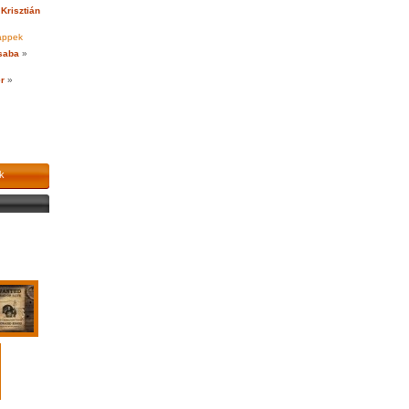
Krisztián
appek
saba
»
r
»
k