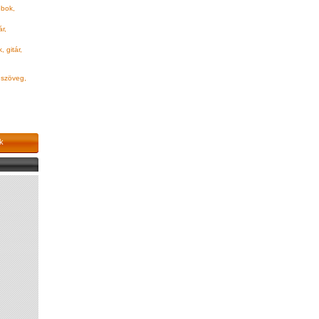
bok,
r,
 gitár,
 szöveg,
k