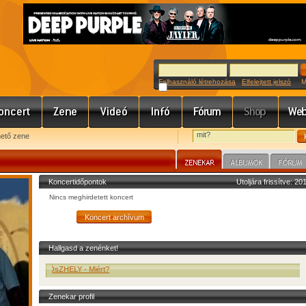
Felhasználó létrehozása
Elfelejtett jelszó
Meg
hető zene
Koncertidőpontok
Utoljára frissítve: 2
Nincs meghirdetett koncert
Hallgasd a zenénket!
KÖsZHELY - Miért?
Zenekar profil