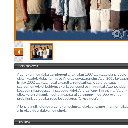
Bemutatkozás
A zenekar megalakulási időpontjának talán 1997 tavaszát tekinthetjük, 
ekkor kezdett Robi, Tamás és András együtt zenélni. Adél 2001 tavaszá
Enikő 2002 tavaszán csatlakozott a zenekarhoz. Kizárólag saját
szerzeményekkel boldogítjuk a közönséget és magunkat. A zenét többn
közösen rakjuk össze, a szöveget Adél, András vagy Tamás írja. Várunk
ötleteket a stílusunk meghatározására! Ja: amúgy meg Debrecenben
próbálunk de egyikünk se tősgyökeres "Cívisvárosi".
A fenti a múlt, jeleneg a zenekar technikai okokból sajnos már nem aktív
a híreket, de a dalok még élnek.
Albumok