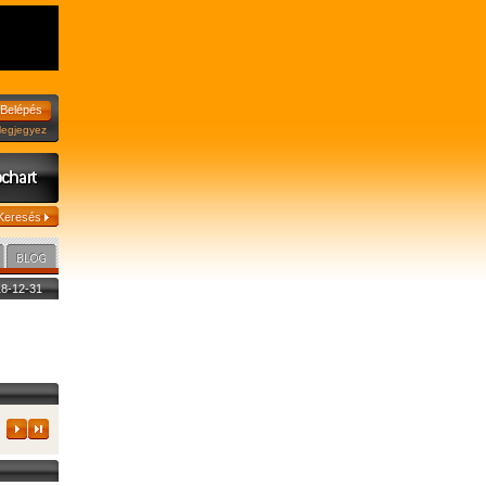
jegyez
018-12-31