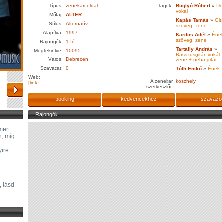
Típus:
zenekari oldal
Tagok:
Buglyó Róbert
»
Do
vokál
Műfaj:
ALTER
Kapás Tamás
»
Gitá
Stílus:
Alternatív
szöveg, zene
Alapítva:
1997
Kardos Adél
»
Ének,
szöveg, zene
Rajongók:
1 fő
Tartally András
»
Megtekintve:
10095
Basszusgitár, vokál,
Város:
Debrecen
zene + néha gitár
Szavazat:
0
Tóth Enikő
»
Ének
Web:
A zenekar
koszhely
[link]
szerkesztői:
booking
kedvencekhez
szavazo
Rajongók
mert
n, míg
yire
, lásd