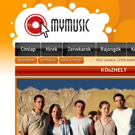
3422 zenekar 12339 letölt
KÖsZHELY