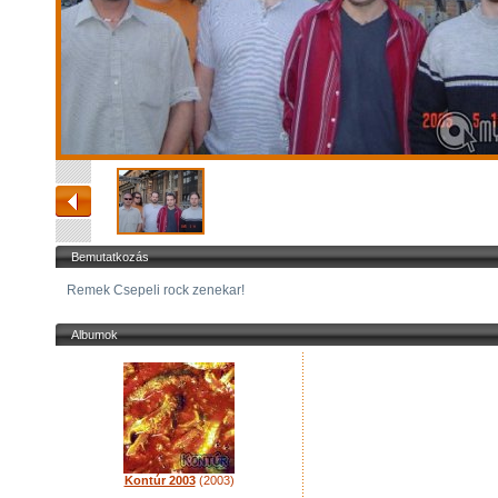
Bemutatkozás
Remek Csepeli rock zenekar!
Albumok
Kontúr 2003
(2003)