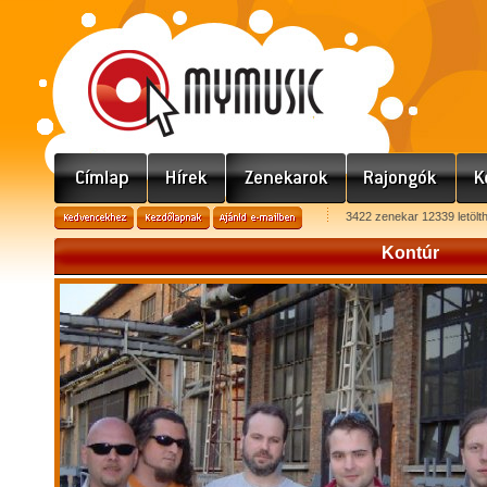
3422 zenekar 12339 letölt
Kontúr