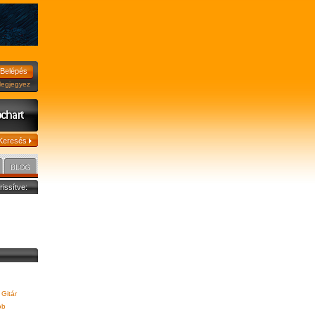
jegyez
frissítve:
Gitár
ob