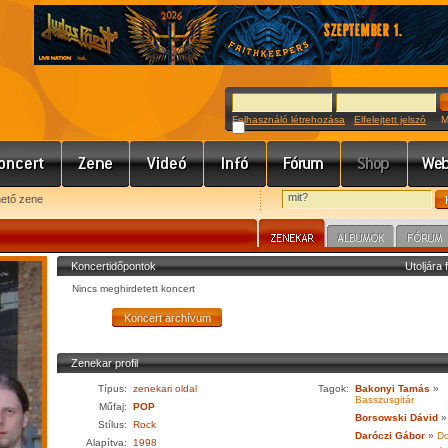
Felhasználó létrehozása
Elfelejtett jelszó
Meg
hető zene
Koncertidőpontok
Utoljára 
Nincs meghirdetett koncert
Zenekar profil
Típus:
zenekari oldal
Tagok:
Bakonyi Tamás
»
Basszusgitár
Műfaj:
POP
Borsowski Dávid
»
Stílus:
Rock
Daróczi Gábor
»
D
Alapítva:
1998