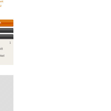
ek
ár
k
1
ét
ekel