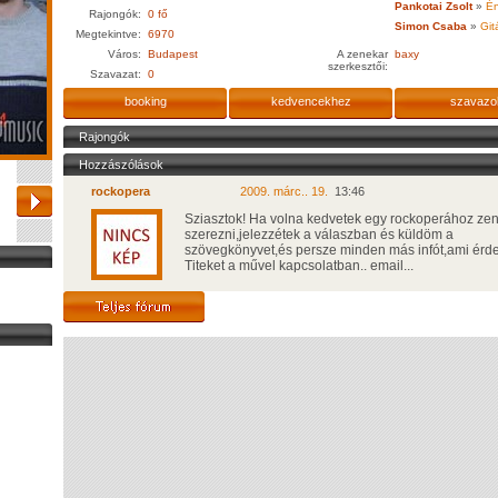
Pankotai Zsolt
»
Én
Rajongók:
0 fő
Simon Csaba
»
Git
Megtekintve:
6970
Város:
Budapest
A zenekar
baxy
szerkesztői:
Szavazat:
0
booking
kedvencekhez
szavazo
Rajongók
Hozzászólások
rockopera
2009. márc.. 19.
13:46
Sziasztok! Ha volna kedvetek egy rockoperához zen
szerezni,jelezzétek a válaszban és küldöm a
szövegkönyvet,és persze minden más infót,ami érd
Titeket a művel kapcsolatban.. email...