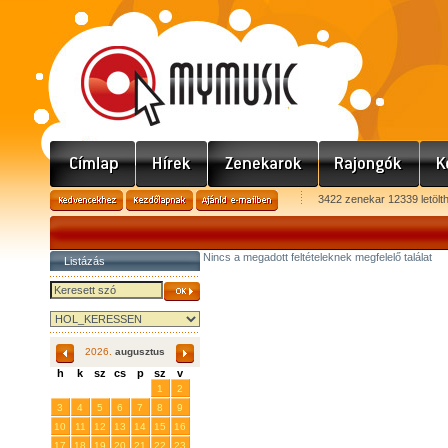
3422 zenekar 12339 letölt
Nincs a megadott feltételeknek megfelelő találat
Listázás
2026.
augusztus
h
k
sz
cs
p
sz
v
27
28
29
30
31
1
2
3
4
5
6
7
8
9
10
11
12
13
14
15
16
17
18
19
20
21
22
23