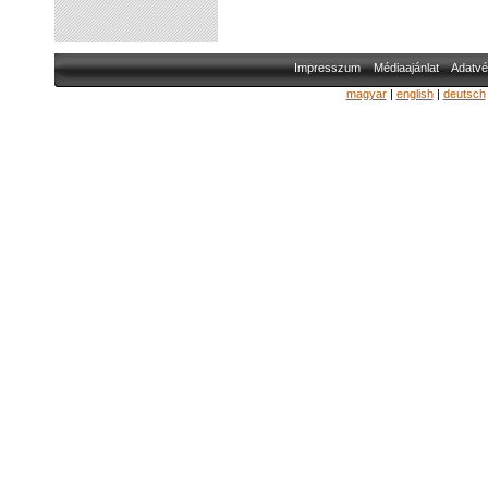
Impresszum
Médiaajánlat
Adatvé
magyar
|
english
|
deutsch