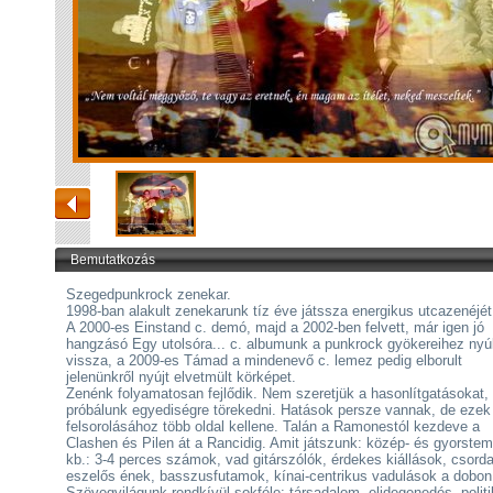
Bemutatkozás
Szegedpunkrock zenekar.
1998-ban alakult zenekarunk tíz éve játssza energikus utcazenéjét
A 2000-es Einstand c. demó, majd a 2002-ben felvett, már igen jó
hangzásó Egy utolsóra... c. albumunk a punkrock gyökereihez nyú
vissza, a 2009-es Támad a mindenevő c. lemez pedig elborult
jelenünkről nyújt elvetmült körképet.
Zenénk folyamatosan fejlődik. Nem szeretjük a hasonlítgatásokat,
próbálunk egyediségre törekedni. Hatások persze vannak, de ezek
felsorolásához több oldal kellene. Talán a Ramonestól kezdeve a
Clashen és Pilen át a Rancidig. Amit játszunk: közép- és gyorste
kb.: 3-4 perces számok, vad gitárszólók, érdekes kiállások, csord
eszelős ének, basszusfutamok, kínai-centrikus vadulások a dobon
Szövegvilágunk rendkívül sokféle: társadalom, elidegenedés, politi