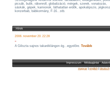
picsák, bulik, rákenroll, globalizáció, mérgek, szerek, vonatozás,
sáskák, gépek, kamionok, láthatatlan erdők, apokalipszis, jégkors
konzerbab, bábkormány, F-16...stb.
Hírek
2006. november 20. 22:28
..
A Giliszta sajnos takaréklángon ég...egyelőre.
Tovább
Impresszum
Médiaajánlat
Adatvé
magyar
|
english
|
deutsch