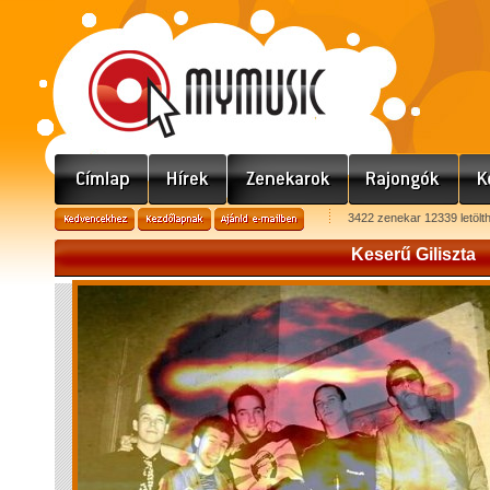
3422 zenekar 12339 letölt
Keserű Giliszta