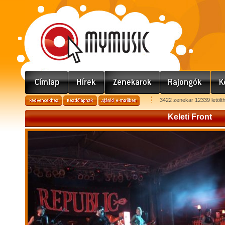
3422 zenekar 12339 letölt
Keleti Front