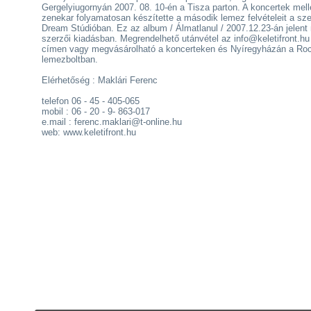
Gergelyiugornyán 2007. 08. 10-én a Tisza parton. A koncertek mell
zenekar folyamatosan készítette a második lemez felvételeit a sz
Dream Stúdióban. Ez az album / Álmatlanul / 2007.12.23-án jelent
szerzői kiadásban. Megrendelhető utánvétel az info@keletifront.hu
címen vagy megvásárolható a koncerteken és Nyíregyházán a Ro
lemezboltban.
Elérhetőség : Maklári Ferenc
telefon 06 - 45 - 405-065
mobil : 06 - 20 - 9- 863-017
e.mail : ferenc.maklari@t-online.hu
web: www.keletifront.hu