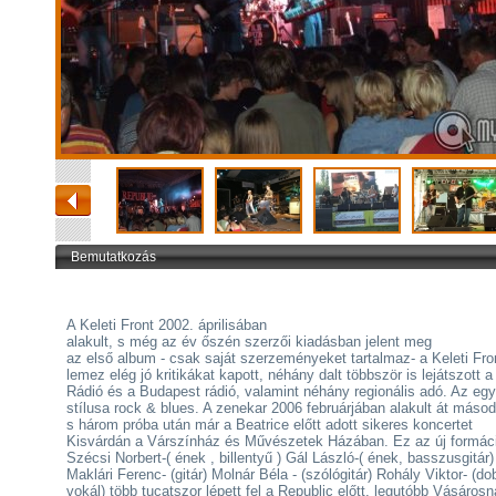
Bemutatkozás
A Keleti Front 2002. áprilisában
alakult, s még az év őszén szerzői kiadásban jelent meg
az első album - csak saját szerzeményeket tartalmaz- a Keleti Fron
lemez elég jó kritikákat kapott, néhány dalt többször is lejátszott a
Rádió és a Budapest rádió, valamint néhány regionális adó. Az egy
stílusa rock & blues. A zenekar 2006 februárjában alakult át másod
s három próba után már a Beatrice előtt adott sikeres koncertet
Kisvárdán a Várszínház és Művészetek Házában. Ez az új formác
Szécsi Norbert-( ének , billentyű ) Gál László-( ének, basszusgitár)
Maklári Ferenc- (gitár) Molnár Béla - (szólógitár) Rohály Viktor- (do
vokál) több tucatszor lépett fel a Republic előtt, legutóbb Vásáro