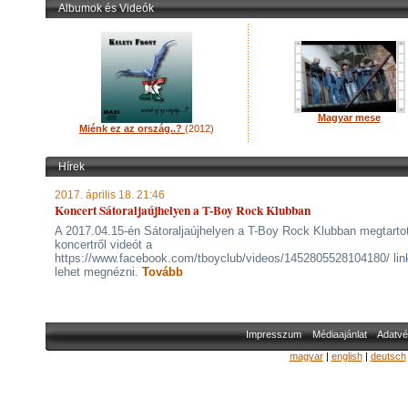
Albumok és Videók
Magyar mese
Miénk ez az ország..?
(2012)
Hírek
2017. április 18. 21:46
Koncert Sátoraljaújhelyen a T-Boy Rock Klubban
A 2017.04.15-én Sátoraljaújhelyen a T-Boy Rock Klubban megtartot
koncertről videót a
https://www.facebook.com/tboyclub/videos/1452805528104180/ lin
lehet megnézni.
Tovább
Impresszum
Médiaajánlat
Adatvé
magyar
|
english
|
deutsch