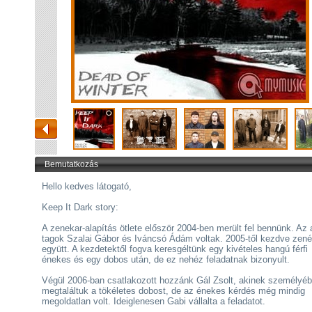
Bemutatkozás
Hello kedves látogató,
Keep It Dark story:
A zenekar-alapítás ötlete először 2004-ben merült fel bennünk. Az 
tagok Szalai Gábor és Iváncsó Ádám voltak. 2005-től kezdve zené
együtt. A kezdetektől fogva keresgéltünk egy kivételes hangú férfi
énekes és egy dobos után, de ez nehéz feladatnak bizonyult.
Végül 2006-ban csatlakozott hozzánk Gál Zsolt, akinek személyé
megtaláltuk a tökéletes dobost, de az énekes kérdés még mindig
megoldatlan volt. Ideiglenesen Gabi vállalta a feladatot.