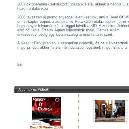
2007 októberében csatlakozott hozzánk Peta, akinek a hangja új s
hozott a dalainkba.
2008 tavaszán új promo anyaggal jelentkeztünk, ami a Dead Of Wi
címet kapta. Sajnos a zenekar és Peta külön utakra léptek, jó hír 
hogy a nyár folyamán két új taggal bővült a KID. A zenekar történe
első női tagja, Szalay Ágnes billentyűzik majd, Gerhes Ádám
érkezésével pedig egy kiváló szólógitárosra tettünk szert.
A Keep It Dark jelenleg új számokon dolgozik, és ha elérkezettnek 
majd az időt, akkor hirtelen felindulásból rögzítünk majd néhány új 
kid
Albumok és Videók
Dead Of Winter
(2008)