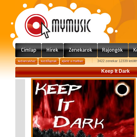
3422 zenekar 12339 letölt
Keep It Dark