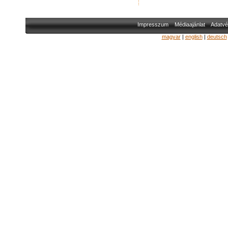
Impresszum
Médiaajánlat
Adatvé
magyar
|
english
|
deutsch