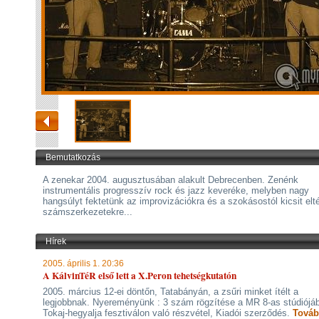
Bemutatkozás
A zenekar 2004. augusztusában alakult Debrecenben. Zenénk
instrumentális progresszív rock és jazz keveréke, melyben nagy
hangsúlyt fektetünk az improvizációkra és a szokásostól kicsit elt
számszerkezetekre...
Hírek
2005. április 1. 20:36
A KálvinTéR első lett a X.Peron tehetségkutatón
2005. március 12-ei döntőn, Tatabányán, a zsűri minket ítélt a
legjobbnak. Nyereményünk : 3 szám rögzítése a MR 8-as stúdiójá
Tokaj-hegyalja fesztiválon való részvétel, Kiadói szerződés.
Továb