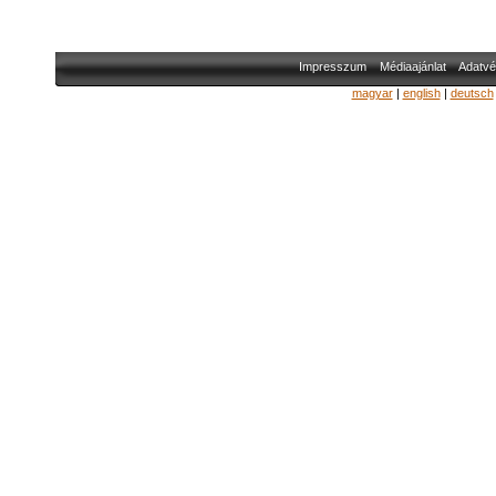
Impresszum
Médiaajánlat
Adatvé
magyar
|
english
|
deutsch