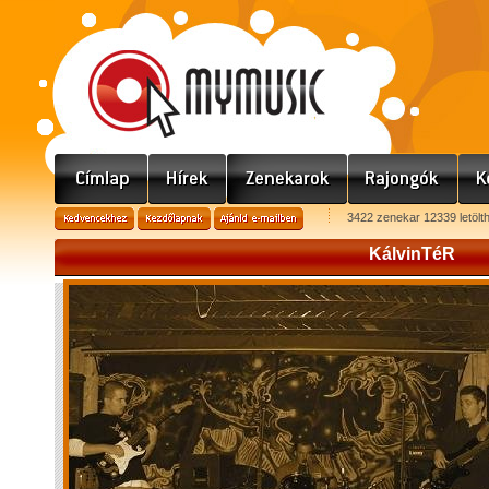
3422 zenekar 12339 letölt
KálvinTéR