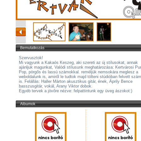
Bemutatkozás
Szervusztok!
Mi vagyunk a Kakaós Keszeg, aki szereti az új stílusokat, annak
ajánljuk magunkat, Valódi stílusunk meghatározása: Kertvárosi Pu
Pop, pörgős és lassú számokkal. reméljük nemsokára meglesz a
weboldalunk is, amiről le tudtok majd tölteni stúdióban felvett szá
is. Felállás: Haller Márton akusztikus gitár, ének, Áprily Bence
basszusgitár, vokál, Arany Viktor dobok.
Egyéb tervek a jövőre nézve: felpattintunk egy üveg ászokot:)
Albumok