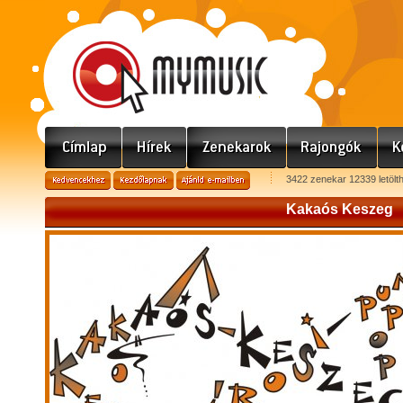
3422 zenekar 12339 letölt
Kakaós Keszeg