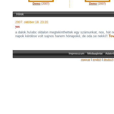
Demo
(2007)
Demo
(2007)
Hírek
2007. október 18. 23:20
yes
a dalok.hu\abc oldalon megtekinthettek egy számunkat, nos, hát 
napok kérdése volt sajnos hanem hónapoké, de oda se nekki!!
Tov
Impresszum
Médiaajánlat
Adatvé
magyar
|
english
|
deutsch