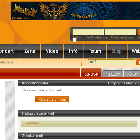
Felhasználó létrehozása
Elfelejtett jelszó
Meg
hető zene
Koncertidőpontok
Utoljára frissítve: 2
Nincs meghirdetett koncert
Hallgasd a zenénket!
olly Roger - A démon
Zenekar profil