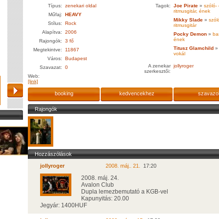
Típus:
zenekari oldal
Tagok:
Joe Pirate
»
szóló-
ritmusgitár, ének
Műfaj:
HEAVY
Mikky Slade
»
szól
Stílus:
Rock
ritmusgitár
Alapítva:
2006
Pocky Demon
»
bas
ének
Rajongók:
3 fő
Titusz Glamchild
»
Megtekintve:
11867
vokál
Város:
Budapest
A zenekar
jollyroger
Szavazat:
0
szerkesztői:
Web:
[link]
booking
kedvencekhez
szavazo
Rajongók
Hozzászólások
jollyroger
2008. máj.. 21.
17:20
2008. máj. 24.
Avalon Club
Dupla lemezbemutató a KGB-vel
Kapunyitás: 20.00
Jegyár: 1400HUF