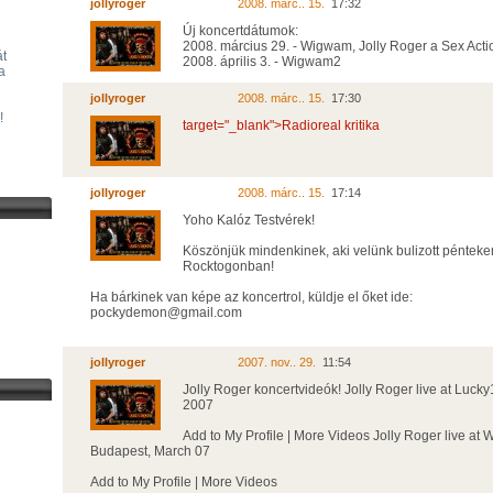
jollyroger
2008. márc.. 15.
17:32
Új koncertdátumok:
2008. március 29. - Wigwam, Jolly Roger a Sex Actio
át
2008. április 3. - Wigwam2
a
jollyroger
2008. márc.. 15.
17:30
!
target="_blank">Radioreal kritika
jollyroger
2008. márc.. 15.
17:14
Yoho Kalóz Testvérek!
Köszönjük mindenkinek, aki velünk bulizott pénteke
Rocktogonban!
Ha bárkinek van képe az koncertrol, küldje el őket ide:
pockydemon@gmail.com
jollyroger
2007. nov.. 29.
11:54
Jolly Roger koncertvideók! Jolly Roger live at Luck
2007
Add to My Profile | More Videos Jolly Roger live at
Budapest, March 07
Add to My Profile | More Videos