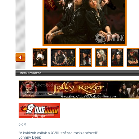
Bemutatkozás
◊ ◊ ◊
"A kalózok voltak a XVIII. század rockzenészei!"
Johnny Depp