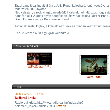
Ezzel a mottóval indult útjára a Jolly Roger kalózhajó, legénységével a
fedélzeten 2006 nyarán.
Négy elszánt, a rock világában edzödött kalandor elhatározta, hogy saj
bandát alakít. A tagok olyan bandákban játszanak, mint a Dust N' Bnes, 
Disco Express vagy a Kiss Forever Band.
A vitorlák szelet fogtak, a kötelek feszülnek és minden kész az indulásra
...és Te készen állsz egy igazi kalandra?!
Albumok és Videók
Jolly Roger
(2008)
Jolly Roger
Hírek
2008. március 15. 17:24
Radioreal kritika
Radioreal kritika http://www.radioreal.hu/index.php?
nelement_id=24&article=1984
Tovább