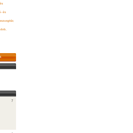
 és
ó- és
szusgitár,
dob,
k
7