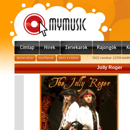
3422 zenekar 12339 letölt
Jolly Roger
J