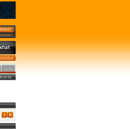
jegyez
009-12-31