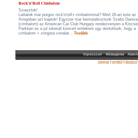
Rock'n'Roll Cimbalom
Sziasztok!
Lattatok mar porgos rock'n'roll-t cimbalommal? Mert 26-an este az
Amigoban azt kaptok! Egyszer mar bemutatkoztunk Szabo Daniva
(cimbalom) az American Car Club Hungary rendezvenyen a Kincs
Parkban es a jol sikerult koncert emlekere ugy dontottunk, hogy a
cimbalom + zongora vonalat...
Tovább
Impresszum
Médiaajánlat
Adatvé
magyar
|
english
|
deutsch