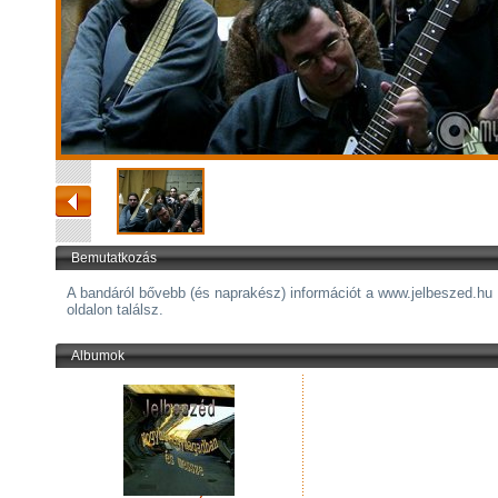
Bemutatkozás
A bandáról bővebb (és naprakész) információt a www.jelbeszed.hu
oldalon találsz.
Albumok