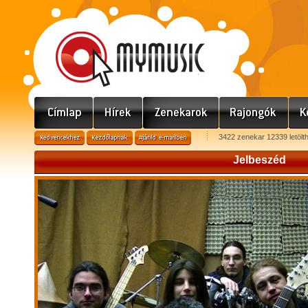
3422 zenekar 12339 letölt
Jelbeszéd