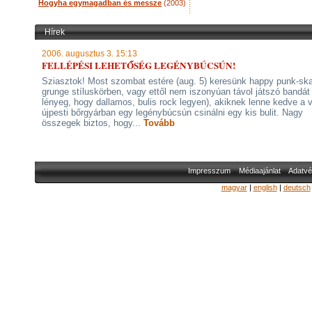
Hogyha egymagadban és messze
(2003)
Hírek
2006. augusztus 3. 15:13
FELLÉPÉSI LEHETŐSÉG LEGÉNYBÚCSÚN!
Sziasztok! Most szombat estére (aug. 5) keresünk happy punk-ska
grunge stíluskörben, vagy ettől nem iszonyúan távol játszó bandát
lényeg, hogy dallamos, bulis rock legyen), akiknek lenne kedve a v
újpesti bőrgyárban egy legénybúcsún csinálni egy kis bulit. Nagy
összegek biztos, hogy...
Tovább
Impresszum
Médiaajánlat
Adatvé
magyar
|
english
|
deutsch