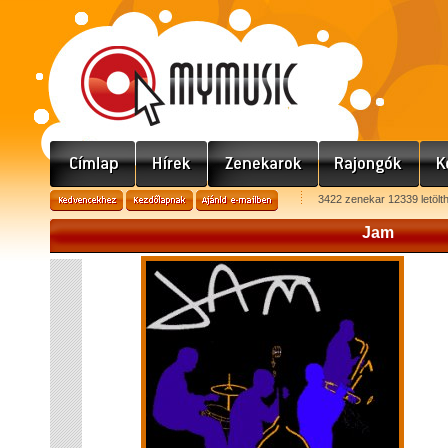
3422 zenekar 12339 letölt
Jam