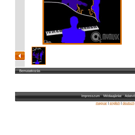
Bemutatkozás
Impresszum
Médiaajánlat
Adatvé
magyar
|
english
|
deutsch