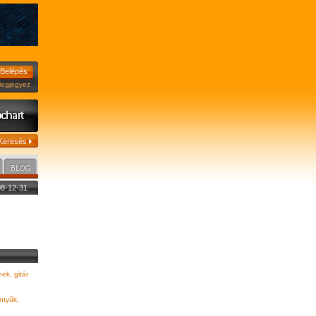
jegyez
008-12-31
ek, gitár
ntyűk,