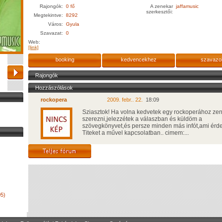
Rajongók:
0 fő
A zenekar
jaffamusic
szerkesztői:
Megtekintve:
8292
Város:
Gyula
Szavazat:
0
Web:
[link]
booking
kedvencekhez
szavazo
Rajongók
Hozzászólások
rockopera
2009. febr.. 22.
18:09
Sziasztok! Ha volna kedvetek egy rockoperához zen
szerezni,jelezzétek a válaszban és küldöm a
szövegkönyvet,és persze minden más infót,ami érd
Titeket a művel kapcsolatban.. cimem:...
5)