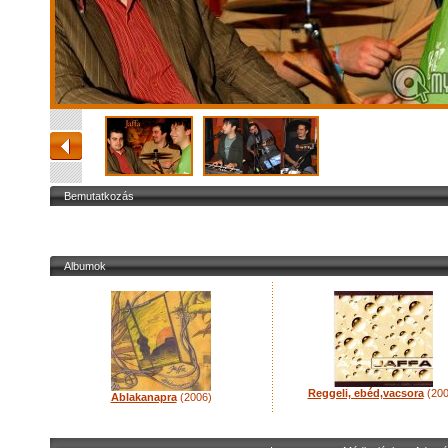
Bemutatkozás
Albumok
Reggeli, ebéd,vacsora
(200
Ablakanapra
(2006)