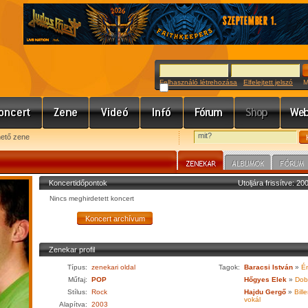
Felhasználó létrehozása
Elfelejtett jelszó
Meg
hető zene
Koncertidőpontok
Utoljára frissítve: 2
Nincs meghirdetett koncert
Zenekar profil
Típus:
zenekari oldal
Tagok:
Baracsi István
»
Én
Műfaj:
POP
Hőgyes Elek
»
Dob
Stílus:
Rock
Hajdu Gergő
»
Bille
vokál
Alapítva:
2003