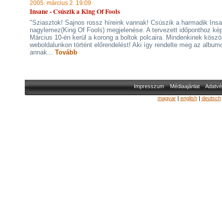
2005. március 2. 19:09
Insane - Csúszik a King Of Fools
"Sziasztok! Sajnos rossz híreink vannak! Csúszik a harmadik Ins
nagylemez(King Of Fools) megjelenése. A tervezett időponthoz ké
Március 10-én kerül a korong a boltok polcaira. Mindenkinek köszö
weboldalunkon történt előrendelést! Aki így rendelte meg az album
annak...
Tovább
Impresszum
Médiaajánlat
Adatvé
magyar
|
english
|
deutsch