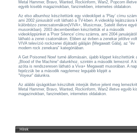
Metal Hammer, Bravo, Wanted, Rockinform, Wan2, Popcorn illetve
egyéb kisebb magazinokban, fanzinekben, internetes oldalakon.
Az elso albumhoz készítettünk egy videoklipet a ’Play’ címu szám
ami 2002 júniusától volt látható a TV-kben. A videoklip lejátszásra k
különbözo zenecsatornákon(VIVA+, Musicmax, Satelit illetve egyé
musorokban). 2003 decemberében készítettük el a második
videoklippünket a 'Poor Silence' címu számra, ami 2004 januárjától
látható a zenei csatornákon. Ebben az évben a zenekar jelölve vol
VIVA televízió rockzenei díjátadó gáláján (Megawatt Gála), az "év
modern rock zenekara" kategóriában.
A Get Poisoned Now! turné állomásain, újabb klippet készítettünk 
„Blood of the Machine” dalunkhoz, szintén a második lemezrol. A k
azóta is rendszeresen látható a Viva+ Megawatt musorában. A na
fejelzzük be a második nagylemez legujabb klipjét a
”Voyeur” dalunkra.
Az alábbi újságokban készültek interjúk illetve jelent meg lemezkrit
Metal Hammer, Bravo, Wanted, Rockinform, Wan2 illetve egyéb ki
magazinokban, fanzinekben, internetes oldalakon.
Hírek