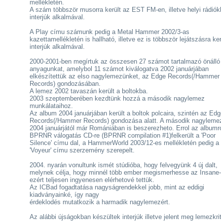
mellékletén.
A szám többször musorra került az EST FM-en, illetve helyi rádió
interjúk alkalmával.
A Play címu számunk pedig a Metal Hammer 2002/3-as
kazettamellékletén is hallható, illetve ez is többször lejátszásra ker
interjúk alkalmával.
2000-2001-ben megírtuk az összesen 27 számot tartalmazó önálló
anyagunkat, amelybol 11 számot kiválogatva 2002 januárjában
elkészítettük az elso nagylemezünket, az Edge Records(/Hammer
Records) gondozásában.
A lemez 2002 tavaszán került a boltokba.
2003 szeptemberében kezdtünk hozzá a második nagylemez
munkálataihoz.
Az album 2004 januárjában került a boltok polcaira, szintén az Ed
Records(/Hammer Records) gondozása alatt. A második nagyleme
2004 januárjától már Romániában is beszerezheto. Errol az albumr
BPRNR válogatás CD-re (BPRNR compilation #1)felkerült a 'Poor
Silence' címu dal, a HammerWorld 2003/12-es mellékletén pedig a
'Voyeur' címu szerzemény szerepelt.
2004. nyarán vonultunk ismét stúdióba, hogy felvegyünk 4 új dalt,
melynek célja, hogy minnél több ember megismerhesse az Insane-
ezért teljesen ingyenesen elérhetové tettük.
Az ICBad fogadtatása nagyságrendekkel jobb, mint az eddigi
kiadványainké, így nagy
érdeklodés mutatkozik a harmadik nagylemezért.
Az alábbi újságokban készültek interjúk illetve jelent meg lemezkrit