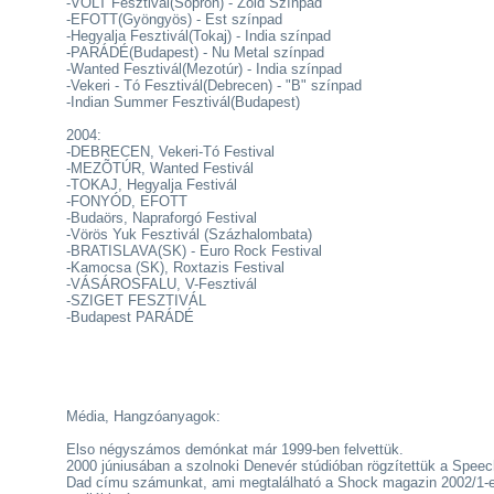
-VOLT Fesztivál(Sopron) - Zöld Színpad
-EFOTT(Gyöngyös) - Est színpad
-Hegyalja Fesztivál(Tokaj) - India színpad
-PARÁDÉ(Budapest) - Nu Metal színpad
-Wanted Fesztivál(Mezotúr) - India színpad
-Vekeri - Tó Fesztivál(Debrecen) - "B" színpad
-Indian Summer Fesztivál(Budapest)
2004:
-DEBRECEN, Vekeri-Tó Festival
-MEZÕTÚR, Wanted Festivál
-TOKAJ, Hegyalja Festivál
-FONYÓD, EFOTT
-Budaörs, Napraforgó Festival
-Vörös Yuk Fesztivál (Százhalombata)
-BRATISLAVA(SK) - Euro Rock Festival
-Kamocsa (SK), Roxtazis Festival
-VÁSÁROSFALU, V-Fesztivál
-SZIGET FESZTIVÁL
-Budapest PARÁDÉ
Média, Hangzóanyagok:
Elso négyszámos demónkat már 1999-ben felvettük.
2000 júniusában a szolnoki Denevér stúdióban rögzítettük a Speec
Dad címu számunkat, ami megtalálható a Shock magazin 2002/1-