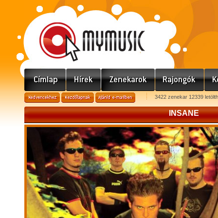
3422 zenekar 12339 letölt
INSANE