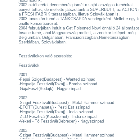
játszhattunk.
2002 októberétol decemberéig ismét a saját országos turnénkat
bonyolítottuk, de mellette játszottunk a SUPERBUTT, az ACTION i
a FRESHFABRIK társaságában, illetve Szlovákiában is.
2003 tavaszán turné a TANKCSAPDA vendégeként. Mellette egy k
önálló koncertsorozat.
2004 februárjában indult a Get Poisoned Now! önnálló 24 állomáso
Insane turné, ahol Magyarország mellett, a zenekar fellépett még
Belgiumban, Bulgáriában, Franciaországban,Németországban,
Szerbiában, Szlovákiában.
Fesztiválokon való szereplés:
Fesztiválok:
2001:
-Pepsi Sziget(Budapest) - Wanted színpad
-Hegyalja Fesztivál(Tokaj) - Bomba színpad
-GajaFeszt(Bodajk) - Nagyszínpad
2002:
-Sziget Fesztivál(Budapest) - Metal Hammer színpad
-EFOTT(Dunapataj) - Pesti Est színpad
-Hegyalja Fesztivál(Tokaj) - India színpad
-ZED Fesztivál(Kecskemét) - India színpad
-Vekeri - Tó Fesztivál(Debrecen) - Nagyszínpad
2003:
-Sziget Fesztivál(Budapest) - Metal Hammer színpad