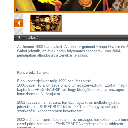
Bemutatkozás
Az Insane 1998-ban alakult. A zenekar gerincét Knapp Oszkár és 
Gábor jelentik, az évek során folyamatos tagcserék után 2004-
januárjában állandósúlt a zenekar felállása:
Koncertek, Turnék:
Elso koncertjeinket még 1999-ben játszottuk.
2000 oszén 10 állomásos önálló turnét szerveztünk. Ezután meghí
kaptunk a FRESHFABRIK-tól, hogy kísérjük el oket az országos
lemezbemutató körútjukra.
2001 tavaszán ismét saját turnéba fogtunk és mellette gyakran
játszottunk a SUPERBUTT-tal is. 2001 oszén egy újabb saját
szervezésu koncertsorozat következett.
2002 március - áprilisában zajlott az országos lemezbemutató tur
ezzel párhuzamosan a TANKCSAPDA vendégeiként is többször