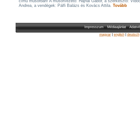
című műsorban! A műsorvezető: Hajnal Gábor, a szerkesztő: Vidóc
Andrea, a vendégek: Pálfi Balázs és Kovács Attila.
Tovább
Impresszum
Médiaajánlat
Adatvé
magyar
|
english
|
deutsch