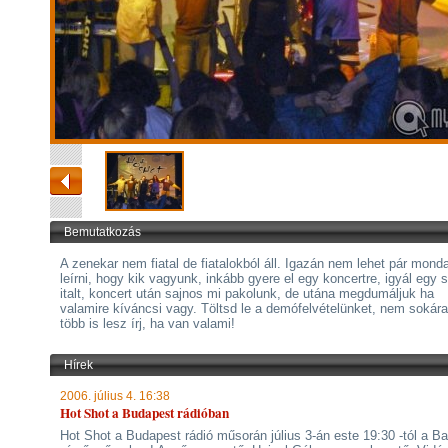
Bemutatkozás
A zenekar nem fiatal de fiatalokból áll. Igazán nem lehet pár mond
leírni, hogy kik vagyunk, inkább gyere el egy koncertre, igyál egy s
italt, koncert után sajnos mi pakolunk, de utána megdumáljuk ha
valamire kíváncsi vagy. Töltsd le a demófelvételünket, nem sokára
több is lesz írj, ha van valami!
Hírek
2006. július 4. 16:38
Hot Shot a Budapest rádióban
Hot Shot a Budapest rádió műsorán július 3-án este 19:30 -tól a Ba