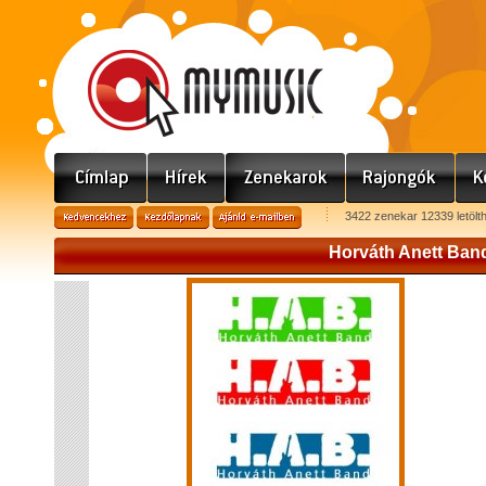
3422 zenekar 12339 letölt
Horváth Anett Ban