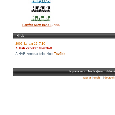
Horváth Anett Band 1
(2005)
Hírek
2007. január 12. 7:10
A Hab Zenekar feloszlott
A HAB zenekar feloszlott
Tovább
Impresszum
Médiaajánlat
Adatvé
magyar
|
english
|
deutsch