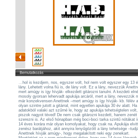
Bemutatkozás
…hol is kezdjem, nos, egyszer volt, hol nem volt egyszer egy 13 
lány. Lehetett volna fiú is, de lány volt. Ez a lány, nevezzük Anett
mert amúgy is így hívják- elkezdett gitározni tanulni. A kezdeti eln
mosoly gyorsan lehervadt apukája arcáról, mert a lány, nevezzük 
már konzekvensen Anettnek –mert amúgy is így hívják- kb. félév a
olyan szintre jutott a gitárral, mint egyetlen apukája 30 év alatt. H
adatokból valaki azt szűrné le, hogy az apukája tehetségtelen volt,
piszok nagyot téved! De nem csak gitározni kezdett, hanem zenét
szerezni is. Az első hónapban még boci-boci tarka szintű nótákat ír
14 éves korára már olyan komolyakat, hogy csak na. Apukája elvit
zenész barátjához, akit annyira lenyűgözött a lány tehetsége –tudj
Anettnek hívják amúgy-, hogy megalakított neki egy zenekart.
Megtörtént az a nem mindennapi dolog, hogy egy 14 éves lánynak