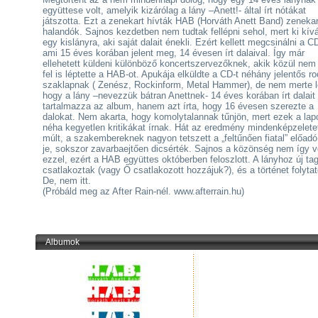
együttese volt, amelyik kizárólag a lány –Anett!- által írt nótákat
játszotta. Ezt a zenekart hívták HAB (Horváth Anett Band) zeneka
halandók. Sajnos kezdetben nem tudtak fellépni sehol, mert ki kív
egy kislányra, aki saját dalait énekli. Ezért kellett megcsinálni a CD
ami 15 éves korában jelent meg, 14 évesen írt dalaival. Így már
ellehetett küldeni különböző koncertszervezőknek, akik közül nem
fel is léptette a HAB-ot. Apukája elküldte a CD-t néhány jelentős ro
szaklapnak ( Zenész, Rockinform, Metal Hammer), de nem merte le
hogy a lány –nevezzük bátran Anettnek- 14 éves korában írt dalait
tartalmazza az album, hanem azt írta, hogy 16 évesen szerezte a
dalokat. Nem akarta, hogy komolytalannak tűnjön, mert ezek a lap
néha kegyetlen kritikákat írnak. Hát az eredmény mindenképzeletet
múlt, a szakembereknek nagyon tetszett a „feltűnően fiatal” előad
je, sokszor zavarbaejtően dicsérték. Sajnos a közönség nem így v
ezzel, ezért a HAB együttes októberben feloszlott. A lányhoz új ta
csatlakoztak (vagy Ő csatlakozott hozzájuk?), és a történet folytat
De, nem itt.
(Próbáld meg az After Rain-nél. www.afterrain.hu)
Albumok