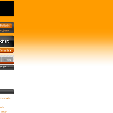
jegyez
012-12-31
szusgitár
nek
»
Gitár