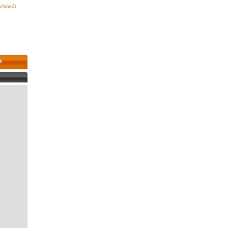
r/Vokál
k