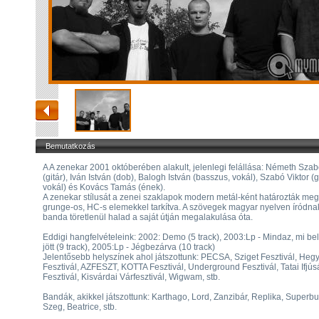
Bemutatkozás
A A zenekar 2001 októberében alakult, jelenlegi felállása: Németh Szab
(gitár), Iván István (dob), Balogh István (basszus, vokál), Szabó Viktor (gi
vokál) és Kovács Tamás (ének).
A zenekar stílusát a zenei szaklapok modern metál-ként határozták meg
grunge-os, HC-s elemekkel tarkítva. A szövegek magyar nyelven íródnak
banda töretlenül halad a saját útján megalakulása óta.
Eddigi hangfelvételeink: 2002: Demo (5 track), 2003:Lp - Mindaz, mi bel
jött (9 track), 2005:Lp - Jégbezárva (10 track)
Jelentősebb helyszínek ahol játszottunk: PECSA, Sziget Fesztivál, Hegy
Fesztivál, AZFESZT, KOTTA Fesztivál, Underground Fesztivál, Tatai Ifjús
Fesztivál, Kisvárdai Várfesztivál, Wigwam, stb.
Bandák, akikkel játszottunk: Karthago, Lord, Zanzibár, Replika, Superbut
Szeg, Beatrice, stb.