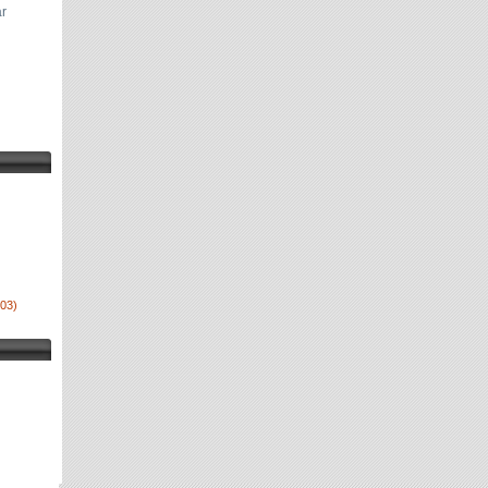
ar
03)