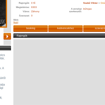
Rajongók:
0 fő
Szabó Viktor
»
Gitá
Megtekintve:
6303
A zenekar
kt2tojas
Város:
Záhony
szerkesztői:
Szavazat:
0
Web:
[link]
booking
kedvencekhez
szavazo
Rajongók
olcs
tár,
. A
ülről
alja
ági
t,