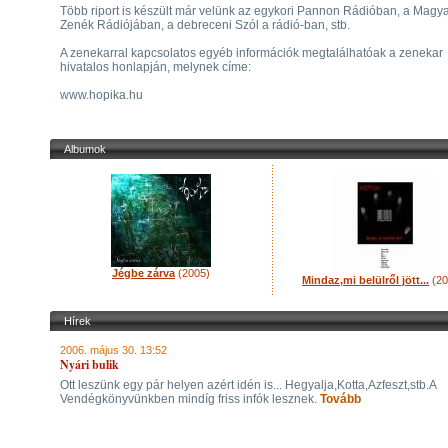
Több riport is készült már velünk az egykori Pannon Rádióban, a Magy
Zenék Rádiójában, a debreceni Szól a rádió-ban, stb.
A zenekarral kapcsolatos egyéb információk megtalálhatóak a zenekar
hivatalos honlapján, melynek címe:
www.hopika.hu
Albumok
Jégbe zárva
(2005)
Mindaz,mi belülről jött...
(20
Hírek
2006. május 30. 13:52
Nyári bulik
Ott leszünk egy pár helyen azért idén is... Hegyalja,Kotta,Azfeszt,stb.A
Vendégkönyvünkben mindíg friss infók lesznek.
Tovább