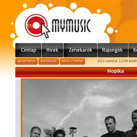
3422 zenekar 12339 letölt
Hopika