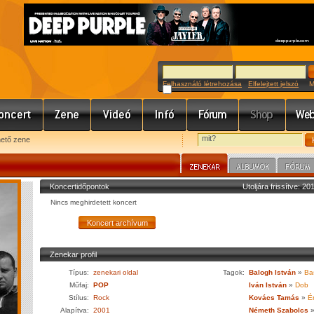
Felhasználó létrehozása
Elfelejtett jelszó
Meg
hető zene
Koncertidőpontok
Utoljára frissítve: 2
Nincs meghirdetett koncert
Zenekar profil
Típus:
zenekari oldal
Tagok:
Balogh István
»
Bas
Műfaj:
POP
Iván István
»
Dob
Stílus:
Rock
Kovács Tamás
»
É
Alapítva:
2001
Németh Szabolcs