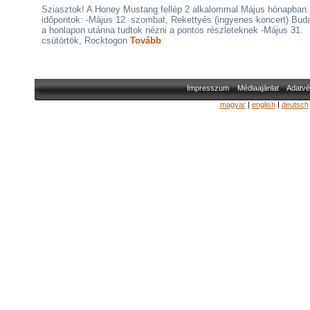
Sziasztok! A Honey Mustang fellép 2 alkalommal Május hónapban.
időpontok: -Május 12. szombat, Rekettyés (ingyenes koncert) Bud
a honlapon utánna tudtok nézni a pontos részleteknek -Május 31.
csütörtök, Rocktogon
Tovább
Impresszum
Médiaajánlat
Adatvé
magyar
|
english
|
deutsch