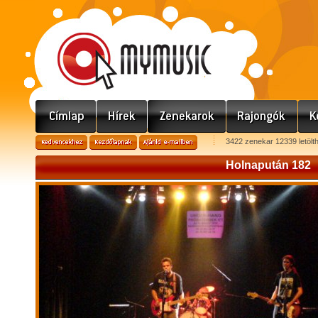
3422 zenekar 12339 letölt
Holnapután 182