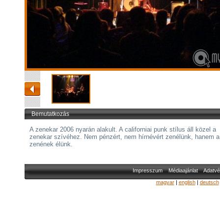
Bemutatkozás
A zenekar 2006 nyarán alakult. A californiai punk stílus áll közel a
zenekar szívéhez. Nem pénzért, nem hírnévért zenélünk, hanem a
zenének élünk.
Impresszum
Médiaajánlat
Adatvé
magyar
|
english
|
deutsch