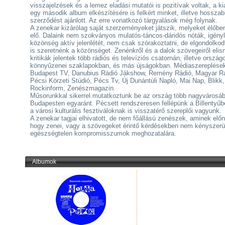
visszajelzések és a lemez eladási mutatói is pozitívak voltak, a k
egy második album elkészítésére is felkért minket, illetve hosszab
szerződést ajánlott. Az erre vonatkozó tárgyalások még folynak.
A zenekar kizárólag saját szerzeményeket játszik, melyeket élőbe
elő. Dalaink nem szokványos mulatós-táncos-dáridós nóták, igényl
közönség aktív jelenlétét, nem csak szórakoztatni, de elgondolkod
is szeretnénk a közönséget. Zenénkről és a dalok szövegeiről eli
kritikák jelentek több rádiós és televíziós csatornán, illetve ország
könnyűzenei szaklapokban, és más újságokban. Médiaszereplése
Budapest TV, Danubius Rádió Jákshow, Remény Rádió, Magyar R
Pécsi Körzeti Stúdió, Pécs Tv, Új Dunántúli Napló, Mai Nap, Blikk,
Rockinform, Zenészmagazin.
Műsorunkkal sikerrel mutatkoztunk be az ország több nagyvárosá
Budapesten egyaránt. Pécsett rendszeresen fellépünk a Billentyűb
a városi kulturális fesztiváloknak is visszatérő szereplői vagyunk.
A zenekar tagjai elhivatott, de nem főállású zenészek, aminek elő
hogy zenei, vagy a szövegeket érintő kérdésekben nem kényszerü
egészségtelen kompromisszumok meghozatalára.
Albumok