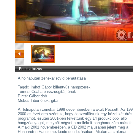
Bemutatkozás
A holnapután zenekar rövid bemutatása
Tagok: Imhof Gábor billentyűs hangszerek
Temesi Csaba basszusgitár, ének
Pintér Gábor dob
Mokos Tibor ének, gitár
A Holnapután zenekar 1998 decemberében alakult Pécsett. Az 199
2000-es évet arra szántuk, hogy összeállítsunk egy közel két órás
programot, ezután 2001-ben felvettünk egy 14 produkcióból álló
hangzóanyagot, melyből négyet a mellékelt hanghordozóra másoltu
A maxi 2001 novemberében, a CD 2002 májusában jelent meg a
Hungaroton Hanglemezkiadó gondozásában. Miután a szakmai