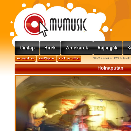
3422 zenekar 12339 letölt
Holnapután