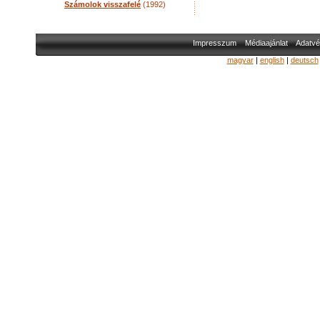
Számolok visszafelé
(1992)
Impresszum
Médiaajánlat
Adatvé
magyar
|
english
|
deutsch