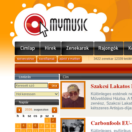
3422 zenekar 12339 letölt
Listázás
Cím
Szakcsi Lakatos
Különleges estének né
Művelődési Házba. A M
Naptár
zenész, Szakcsi Lakat
kétszeres Artisjus-dí
2026.
augusztus
h
k
sz
cs
p
sz
v
29
31
2
27
28
30
1
Carbonfools EU-
4
6
3
5
7
8
9
Különleges, eufórikus
10
11
12
13
14
15
16