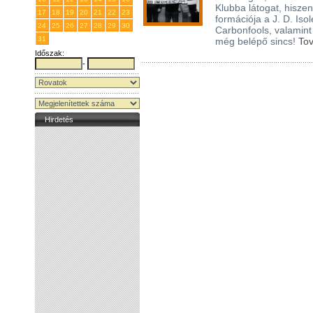
Klubba látogat, hisze
17
18
19
20
21
22
23
formációja a J. D. Iso
24
25
26
27
28
29
30
Carbonfools, valamint 
31
1
2
3
4
5
6
még belépő sincs!
To
Időszak:
-
Hirdetés