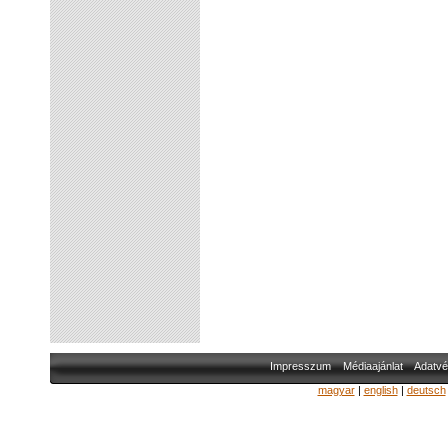
Impresszum
Médiaajánlat
Adatvé
magyar
|
english
|
deutsch