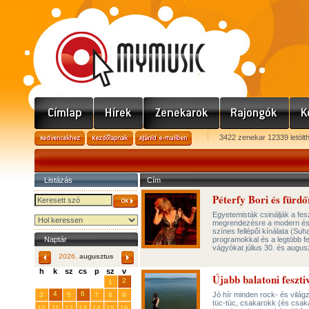
3422 zenekar 12339 letölt
Listázás
Cím
Péterfy Bori és fürdő
Egyetemisták csinálják a fes
megrendezésre a modern és n
színes fellépői kínálata (Su
Naptár
programokkal és a legtöbb fe
vágyókat július 30. és augus
2026.
augusztus
h
k
sz
cs
p
sz
v
Újabb balatoni feszti
29
31
2
27
28
30
1
4
6
Jó hír minden rock- és világ
3
5
7
8
9
tüc-tüc, csakarokk (és csakav
10
11
12
13
14
15
16