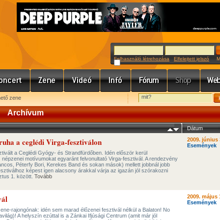
Felhasználó létrehozása
Elfelejtett jelszó
Meg
hető zene
Archívum
Dátum
ruha a ceglédi Virga-fesztiválon
2009. június 
Események
ztivált a Ceglédi Gyógy- és Strandfürdőben. Idén először kerül
épzenei motívumokat egyaránt felvonultató Virga-fesztivál. A rendezvény
hancos, Péterfy Bori, Kerekes Band és sokan mások) mellett jobbnál jobb
sztiválhoz képest igen alacsony árakkal várja az igazán jól szórakozni
ztus 1. között.
Tovább
vál
2009. május 
Események
zene-rajongónak: idén sem marad élőzenei fesztivál nélkül a Balaton! No
ilág)! A helyszín ezúttal is a Zánkai Ifjúsági Centrum (amit már jól