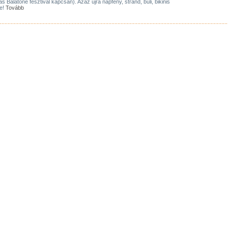
as Balatone fesztivál kapcsán). Azaz újra napfény, strand, buli, bikinis
ne!
Tovább