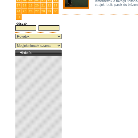
ismerhettek a tavalyi, teltház
csajok, bulis pasik és élőze
17
18
19
20
21
22
23
24
25
26
27
28
29
30
31
1
2
3
4
5
6
Időszak:
-
Hirdetés