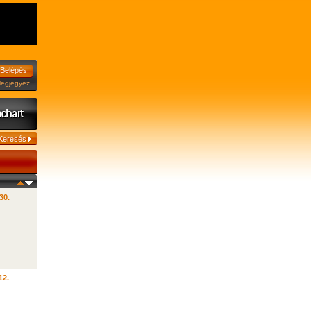
jegyez
30.
12.