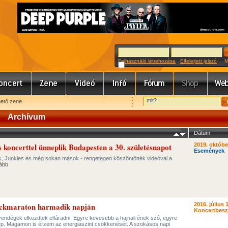
Felhasználó létrehozása
Elfelejtett jelszó
Meg
hető zene
Archívum
Dátum
 koncerttel ünneplik Budapesten a 30. születésnapot
2019. októbe
Események
, Junkies és még sokan mások - rengetegen köszöntötték videóval a
ább
ockmaraton harmadik napján
2016. július 
Koncertbes
vendégek elkezdtek elfáradni. Egyre kevesebb a hajnali ének szó, egyre
ép. Magamon is érzem az energiaszint csökkenését. A szokásos napi