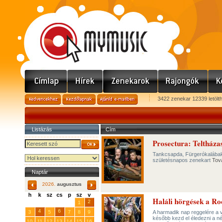
3422 zenekar 12339 letölt
Listázás
Cím
Prosectura: Teltházas
Tankcsapda, Fürgerókalábak
születésnapos zenekart
Tov
Naptár
2026.
augusztus
h
k
sz
cs
p
sz
v
Haláli hörgések a R
29
31
2
27
28
30
1
4
6
3
5
7
8
9
A harmadik nap reggelére a 
később kezd el éledezni a n
10
11
12
13
14
15
16