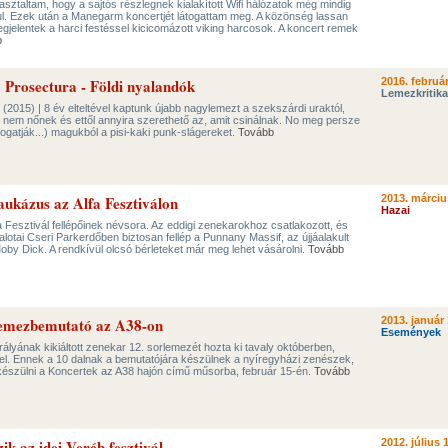
ztaltam, hogy a sajtós részlegnek kialakított Wifi hálózatok még mindig
l. Ezek után a Manegarm koncertjét látogattam meg. A közönség lassan
gjelentek a harci festéssel kicicomázott viking harcosok. A koncert remek
b
: Prosectura - Földi nyalandók
2016. február
Lemezkritika
 (2015) | 8 év elteltével kaptunk újabb nagylemezt a szekszárdi uraktól,
 nem nőnek és ettől annyira szerethető az, amit csinálnak. No meg persze
togatják...) magukból a pisi-kaki punk-slágereket.
Tovább
ukázus az Alfa Fesztiválon
2013. márciu
Hazai
a Fesztivál fellépőinek névsora. Az eddigi zenekarokhoz csatlakozott, és
palotai Cseri Parkerdőben biztosan fellép a Punnany Massif, az újjáalakult
by Dick. A rendkívül olcsó bérleteket már meg lehet vásárolni.
Tovább
lemezbemutató az A38-on
2013. január 
Események
rályának kikiáltott zenekar 12. sorlemezét hozta ki tavaly októberben,
mel. Ennek a 10 dalnak a bemutatójára készülnek a nyíregyházi zenészek,
g készülni a Koncertek az A38 hajón című műsorba, február 15-én.
Tovább
zik az idei Veréb fesztivál
2012. július 