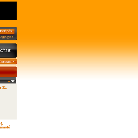
jegyez
r 31.
14.
zámoló