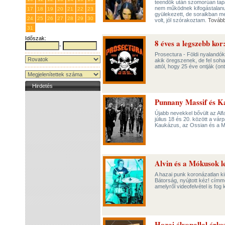
teendők után szomorúan tapas
nem működnek kifogástalanu
17
18
19
20
21
22
23
gyülekezett, de soraikban me
24
25
26
27
28
29
30
volt, jól szórakoztam.
Továb
31
1
2
3
4
5
6
Időszak:
8 éves a legszebb kor
-
Prosectura - Földi nyalandók
akik öregszenek, de fel soha
attól, hogy 25 éve ontják (on
Hirdetés
Punnany Massif és Ka
Újabb nevekkel bővült az Alf
július 18 és 20. között a vár
Kaukázus, az Ossian és a Mo
Alvin és a Mókusok 
A hazai punk koronázatlan ki
Bátorság, nyújtott kéz! cím
amelyről videofelvétel is fo
Hazai élvonallal érke