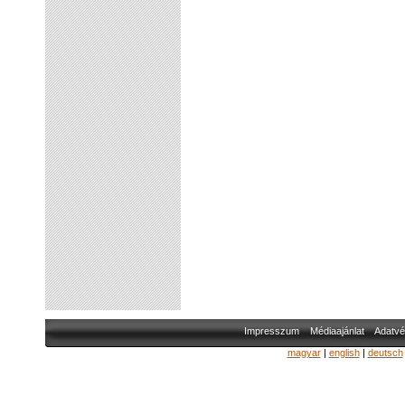
Impresszum
Médiaajánlat
Adatvé
magyar
|
english
|
deutsch