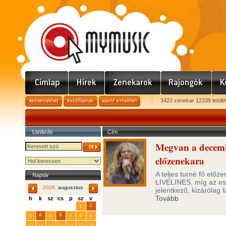
3422 zenekar 12339 letölt
Listázás
Cím
Megvan a decemb
előzenekara
A teljes turné fő elő
Naptár
LIVELINES, míg az est
2026.
augusztus
jelentkező, kizárólag 
Tovább
h
k
sz
cs
p
sz
v
29
31
2
27
28
30
1
4
6
3
5
7
8
9
10
11
12
13
14
15
16