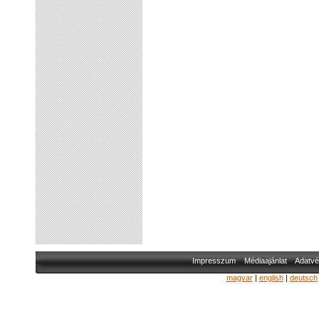
Impresszum
Médiaajánlat
Adatvé
magyar
|
english
|
deutsch