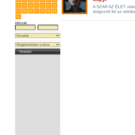
17
18
19
20
21
22
23
A SZAR AZ ÉLET után ú
dolgozott fel az októ
24
25
26
27
28
29
30
31
1
2
3
4
5
6
Időszak:
-
Hirdetés