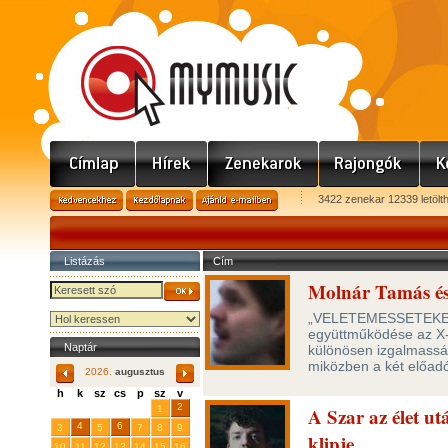
3422 zenekar 12339 letölt
Listázás
Cím
Molnár Tamás és
„VELETEMESSETEKEL”
együttműködése az X-F
Naptár
különösen izgalmassá 
miközben a két előadó
2026.
augusztus
h
k
sz
cs
p
sz
v
29
31
2
27
28
30
1
A Szar az élet ut
4
6
3
5
7
8
9
klipje
10
11
12
13
14
15
16