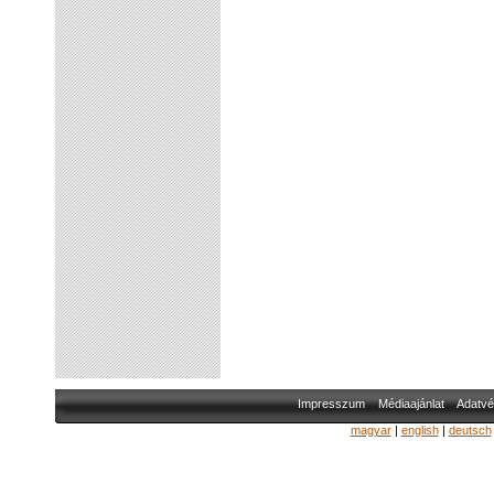
Impresszum
Médiaajánlat
Adatvé
magyar
|
english
|
deutsch