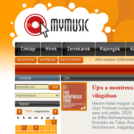
3422 zenekar 12339 letölt
Listázás
Cím
Újra a montreux-
világában
Három fiatal magyar zo
Naptár
Jazz Festival zongora
2026.
augusztus
sem volt példa. 2025. 
az Eiffel Műhelyházba
h
k
sz
cs
p
sz
v
29
31
2
Krisztián és Tálas Ár
27
28
30
1
Hutchinsont, nagybőgő
4
6
3
5
7
8
9
10
11
12
13
14
15
16