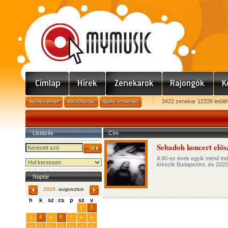
3422 zenekar 12339 letölt
Listázás
Cím
Sebadoh koncert elő
A 90-es évek egyik menő ind
érkezik Budapestre, és 2020
Naptár
2026.
augusztus
h
k
sz
cs
p
sz
v
29
31
2
27
28
30
1
4
6
3
5
7
8
9
10
11
12
13
14
15
16