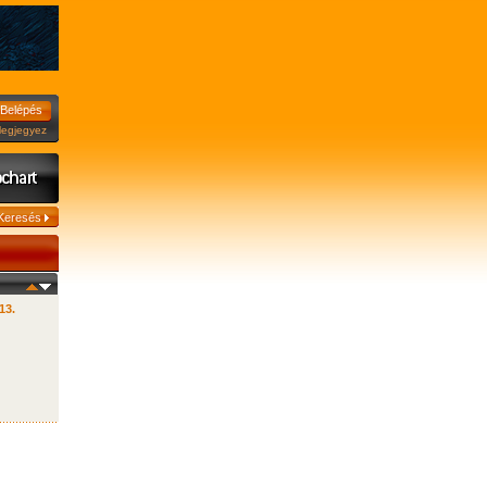
jegyez
13.