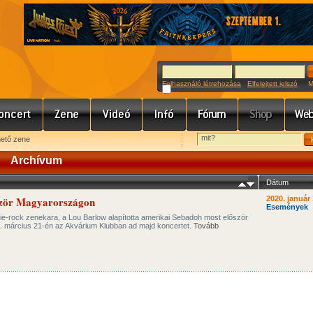
Felhasználó létrehozása
Elfelejtett jelszó
Meg
hető zene
Archívum
Dátum
ször Magyarországon
2020. január 
Események
ie-rock zenekara, a Lou Barlow alapította amerikai Sebadoh most először
. március 21-én az Akvárium Klubban ad majd koncertet.
Tovább