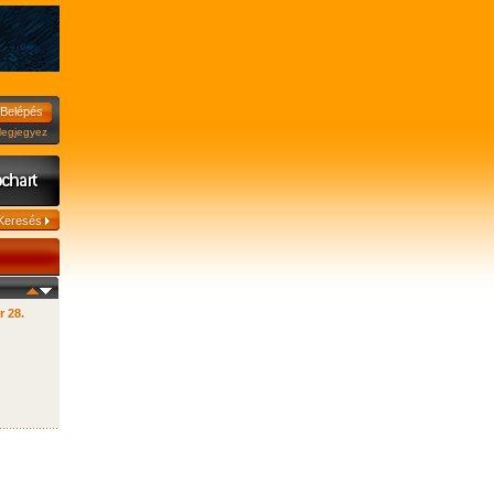
jegyez
r 28.