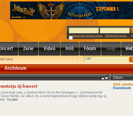
Felhasználó létrehozása
Elfelejtett jelszó
Meg
hető zene
Archívum
Dátum
emutatja új lemezét
2019. októbe
Események
s koncertje után, a Seafret Most Of Us Are Strangers c. új lemezével tér
 Dürer Kertbe. Az album és a turné bejelentésével egy időben pedig egy új,
ttek.
Tovább