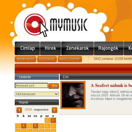
3422 zenekar 12339 letölt
Listázás
Cím
A Seafret nálunk is b
Tavalyi nagy sikerű, teltháza
vissza 2020. február 28-án a
érzelmes klipet is megjelente
Naptár
2026.
augusztus
h
k
sz
cs
p
sz
v
29
31
2
27
28
30
1
4
6
3
5
7
8
9
10
11
12
13
14
15
16