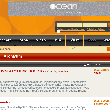
Felhasználó létrehozása
Elfelejtett jelszó
Meg
hető zene
Archívum
Dátum
SZTÁLYTERMEKBE! Kreatív fejlesztés
2019. április 
Hazai
ikai eszközre építő, óvodásoknak és kisiskolásoknak szóló új nemzetközi
pai bevezetésén dolgozik a dalszerzőket tömörítő Artisjus Egyesület. A
ture Songwriting elnevezésű kétéves nemzetközi projektben összesen nyolc
gyütt, munkájukat az EU Kreatív Európa programja is támogatja.
Tovább
Soundra
2018. decemb
Balatonsoun
aton Sound fellépői közül is és a listából már most látszik, hogy Európa