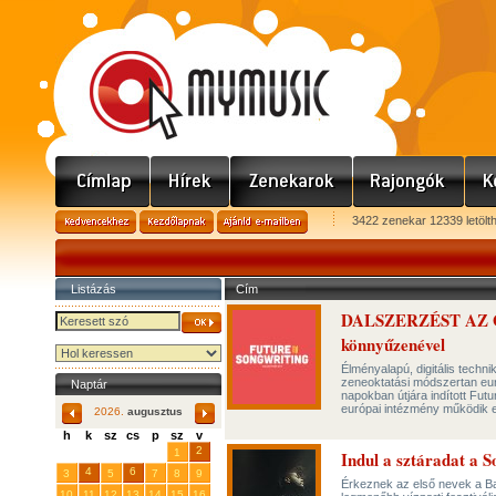
3422 zenekar 12339 letölt
Listázás
Cím
DALSZERZÉST AZ O
könnyűzenével
Élményalapú, digitális techn
zeneoktatási módszertan euró
Naptár
napokban útjára indított Fu
európai intézmény működik e
2026.
augusztus
h
k
sz
cs
p
sz
v
29
31
2
27
28
30
1
Indul a sztáradat a 
4
6
3
5
7
8
9
Érkeznek az első nevek a Bal
10
11
12
13
14
15
16