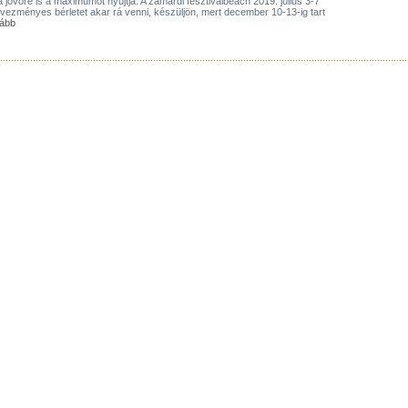
a jövőre is a maximumot nyújtja. A zamárdi fesztiválbeach 2019. július 3-7
edvezményes bérletet akar rá venni, készüljön, mert december 10-13-ig tart
ább