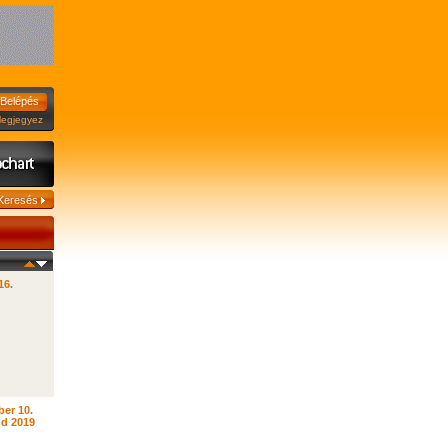
jegyez
16.
er 10.
d 2019