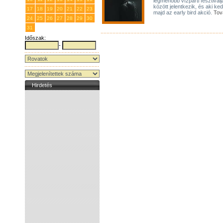
legmenőbb vízparti fesztiválj
között jelentkezik, és aki k
17
18
19
20
21
22
23
majd az early bird akció.
Tov
24
25
26
27
28
29
30
31
1
2
3
4
5
6
Időszak:
-
Hirdetés