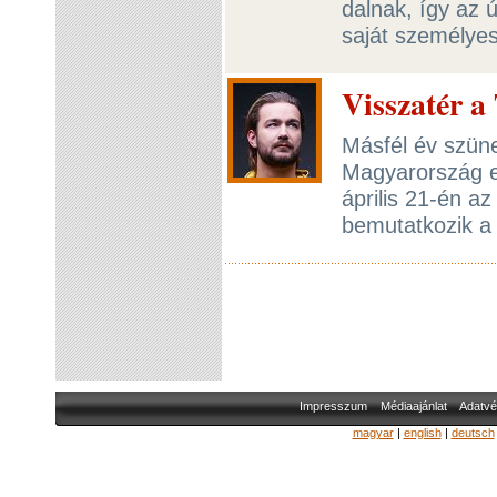
dalnak, így az 
saját személyes 
Visszatér a
Másfél év szünet
Magyarország e
április 21-én a
bemutatkozik a 
Impresszum
Médiaajánlat
Adatvé
magyar
|
english
|
deutsch