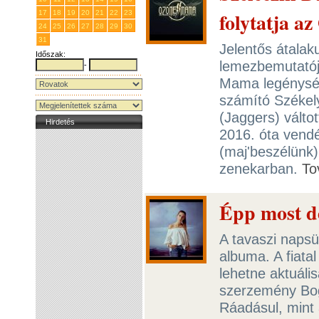
folytatja 
17
18
19
20
21
22
23
24
25
26
27
28
29
30
31
1
2
3
4
5
6
Jelentős átalaku
Időszak:
lemezbemutatój
-
Mama legénység
számító Székel
(Jaggers) válto
Hirdetés
2016. óta vend
(maj'beszélünk) 
zenekarban.
To
Épp most d
A tavaszi napsü
albuma. A fiat
lehetne aktuáli
szerzemény Bogi 
Ráadásul, mint 