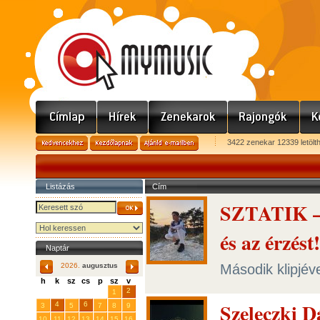
3422 zenekar 12339 letölt
Listázás
Cím
SZTATIK – 
és az érzést!
Naptár
Második klipjéve
2026.
augusztus
h
k
sz
cs
p
sz
v
29
31
2
27
28
30
1
Szeleczki D
4
6
3
5
7
8
9
10
11
12
13
14
15
16