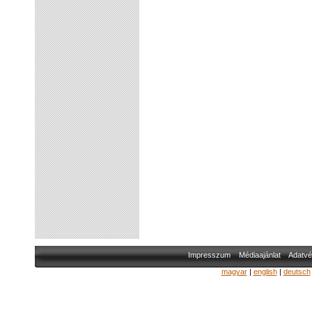
Impresszum
Médiaajánlat
Adatvé
magyar
|
english
|
deutsch