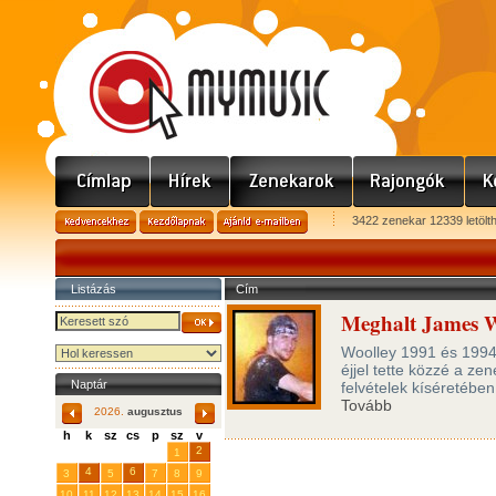
3422 zenekar 12339 letölt
Listázás
Cím
Meghalt James Wo
Woolley 1991 és 1994 k
éjjel tette közzé a ze
Naptár
felvételek kíséretében
Tovább
2026.
augusztus
h
k
sz
cs
p
sz
v
29
31
2
27
28
30
1
4
6
3
5
7
8
9
10
11
12
13
14
15
16