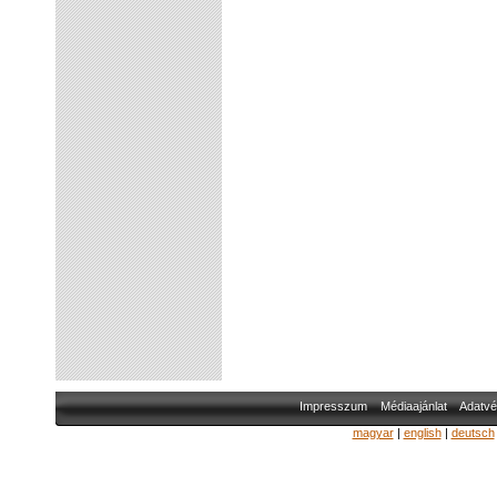
Impresszum
Médiaajánlat
Adatvé
magyar
|
english
|
deutsch