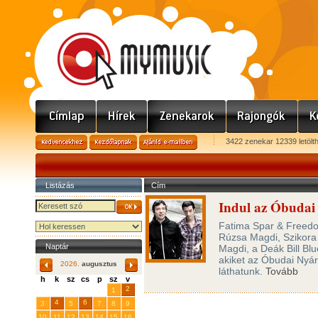
3422 zenekar 12339 letölt
Listázás
Cím
Indul az Óbudai
Fatima Spar & Freedom
Rúzsa Magdi, Szikora
Naptár
Magdi, a Deák Bill Bl
akiket az Óbudai Nyá
2026.
augusztus
láthatunk.
Tovább
h
k
sz
cs
p
sz
v
29
31
2
27
28
30
1
4
6
3
5
7
8
9
10
11
12
13
14
15
16